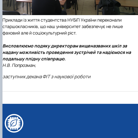
Приклади із життя студентства НУБіП України переконали
старшокласників, що наш університет забезпечує не лише
фаховий але й соціокультурний ріст.
Висловлюємо подяку директорам вищеназваних шкіл за
надану можливість проведення зустрічей та надіємося на
подальшу плідну співпрацю.
Н.В. Попрозман,
заступник декана ФІТ з наукової роботи