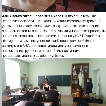
Жашківська загальноосвітня школа І-ІІІ ступенів №5
– це
невеличка, але затишна школа. Викладчі кафедри зустрілись із
учнями 11 і 10 класу: ознайомили з інформацією щодо наявних
спеціальностей та спеціалізацій за якими університет проводить
навчання студентів, з перевагами навчання у НУБіП України в
цілому, термінами вступної кампанії, переліком необхідних
сертифікатів ЗНО, проакцентували увагу на навчанні в
англомовних групах та з потенційним наступним
працевлаштуванням за обраним фахом.