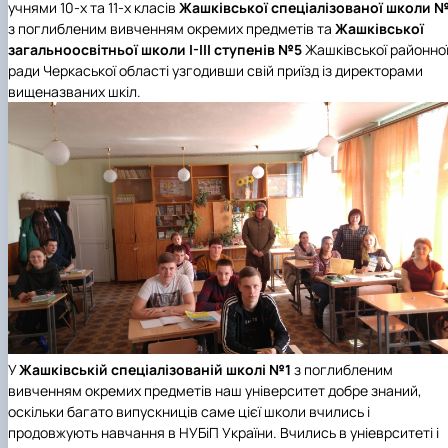
учнями 10-х та 11-х класів
Жашківської спеціалізованої школи 
з поглибленим вивченням окремих предметів та
Жашківської
загальноосвітньої школи І-ІІІ ступенів №5
Жашківської районно
ради Черкаської області узгодивши свій приїзд із директорами
вищеназваних шкіл.
У
Жашківській спеціалізованій школі №1
з поглибленим
вивченням окремих предметів наш університет добре знаний,
оскільки багато випускниців саме цієї школи вчились і
продовжують навчання в НУБіП України. Вчились в уніеврситеті і