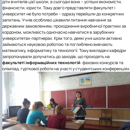
діти вчителів цієї школи, а сьогодні вони – успішні економісти,
фінансисти, юристи. Тому довго представляти факультет і
університет не було потреби – одразу перейшли до конкретних
запитань. Учнів особливо цікавили питання навчання за
державним замовленням, проходження виробничої практики за
кордоном, можливість одночасно навчатися в зарубіжних
університетах-партнерах. Крім того, деякі учні школи активно
займаються науковою роботою та поглиблено вивчають
математику, інформатику та технології. Тому викладачі кафедри
запропонували долучатись до заходів, що проходять на
факультеті інформаційних технологій
: фахових конкурсів та
олімпіад, гурткової роботи на участі у студентських конференціях