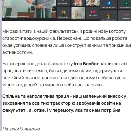
Ми раді вітати в нашій факультетській родині нову когорту
старост-першокурсників. Переконані, що подальша робота
буде успішна, сповнена лише конструктивними та приємним
активностями.
На завершення декан факультету
Ігор Болбот
закликав всіх
працювати системно, бути єдиними цілим, підтримувати
постійний зв’язок, допомагати один одному і побажав усім
міцного здоров’я та мирного неба над головою.
Спільна та наполеглива праця – наш маленький внесок у
виховання та освітню траєкторію здобувачів освіти на
факультеті, а, отже, і у перемогу, яка так нам потрібна
Наталія Клименко,