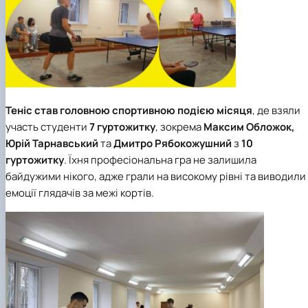
Теніс став головною спортивною подією місяця
, де взяли
участь студенти
7 гуртожитку
, зокрема
Максим Обложок,
Юрій Тарнавський
та
Дмитро Рябокожушний
з
10
гуртожитку
. Їхня професіональна гра не залишила
байдужими нікого, адже грали на високому рівні та виводили
емоції глядачів за межі кортів.