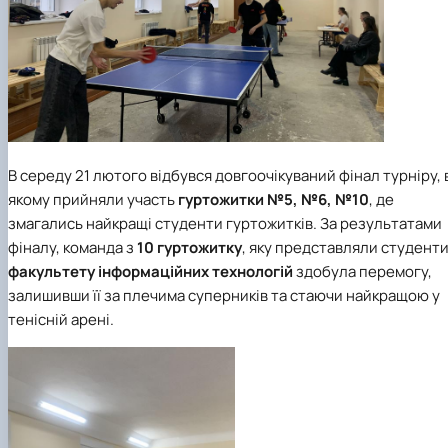
В середу 21 лютого відбувся довгоочікуваний фінал турніру, 
якому прийняли участь
гуртожитки №5, №6, №10
, де
змагались найкращі студенти гуртожитків. За результатами
фіналу, команда з
10 гуртожитку
, яку представляли студент
факультету інформаційних технологій
здобула перемогу,
залишивши її за плечима суперників та стаючи найкращою у
тенісній арені.