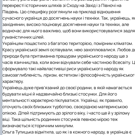
перехресті історичних шляхів зі Сходу на Захід і з Півночі на
Південь. Цю специфіку розглянули на прикладі відношення
сучасного українця до досягнень науки і техніки. Так, українець, я
західнянин, високо поціновує досягнення науки та техніки, але
водночас для нього важливо, щоб вони використовувалися задля
гуманістичних цілей.
Українцям пощастило з багатою територією, помірним кліматом.
Красу української землі оспівували, нею захоплювалися. Любов д
природи була притаманна пращурам українського народу ще з
часів язичництва, коли вони відчували себе частиною Всесвіту. 
сформувало такі найвластивіші риси українського народу як
самозаглибленість, ліризм, естетизм і філософічність українсько
характеру.
Українець дуже прив'язаний до своєї родини, в якій намагається
будувати міцні й надзвичайно близькі стосунки. Для його
ментальності характерно піклуватися. Українці, як правило,
оточують своїх близьких турботою, своєрідною материнською
опікою. Дітей підтримують до зрілого віку, і часто ще й у зрілому
віці. Така щільність родинних стосунків певною мірою теж
визначається історичним минулим.
Ольга Тупицька відмітила, що як і в кожного народу, в українців є