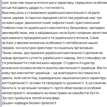
свої, властиві лише їм етнічні риси характеру, серед яких особлив
місце посідають щедрість і гостинність.
Важливу роль у становленні української ментальності зіграла
також церква. Історично народний світогляд українців має три
основні шари: демонологічний, міфологічний і християнський.
Глибинні пласти українського менталітету, безумовно, закладені
землеробством, яке з найдавніших часів було головним заняттям
арієзованого проукраїнського та українського етносів. Саме
зв'язок з землею визначив особливості світобачення наших
предків, їхні культурні орієнтири та соціальну організацію.
Таким чином, дослідження української ментальності допомагає
краще зрозуміти сутність українського народу, його специфіку на
тлі різноманіття слов'янських народів. Студенти й куратор
визначили основні аспекти аналізу ментальності українців. Вести
мову про менталітет українців -- це аналізувати їхні помисли й
ідеали, їхній світогляд, індивідуально-національні риси характеру
життєдіяльності, основи та своєрідність духовності. А це означає
бачити їх і в загальній типовості, проте обов'язково в особовій
неповторності, визнавати за ними право на самобутнє буття.
Зустріч пройшла в теплій атмосфері.
Доцент кафедри біохімії і фізіології