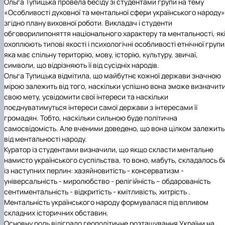
Ольга Тупицька провела бесіду зі студентами групи на тему
«Особливості духовної та ментальної сфери українського народу»
згідно плану виховної роботи. Викладач і студенти
обговорили
поняття національного характеру та ментальності, як
охоплюють типові якості і психологічні особливості етнічної групи
яка має спільну територію, мову, історію, культуру, звичаї,
символи, що відрізняють її від сусідніх народів.
Ольга Тупицька відмітила, що м
айбутнє кожної держави значною
мірою залежить від того, наскільки успішно вона зможе визначит
свою мету, усвідомити свої інтереси та наскільки
поєднуватимуться інтереси самої держави з інтересами її
громадян. Тобто, наскільки сильною буде політична
самосвідомість. Але вченими доведено, що вона цілком залежить
від ментальності народу.
Куратор із студентами визначили, що якщо скласти ментальне
намисто українського суспільства, то воно, мабуть, складалось б
із наступних перлин: хазяйновитість - консерватизм -
універсальність - миролюбство - релігійність – обдарованість
сентиментальність - відкритість - кмітливість, хитрість .
Ментальність українського народу формувалася під впливом
складних історичних обставин.
Основну роль відіграло геополітичне розташування України на