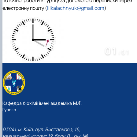
поточної роботи в гуртку за допомогою переписки через
електронну пошту (
lilkalachnyuk@gmail.com
).
01
01
/
Кафедра біохімії імені академіка М.Ф.
Гулого
03041, м. Київ, вул. Виставкова, 16,
навчальний корпус 12, блок Д., кім. №