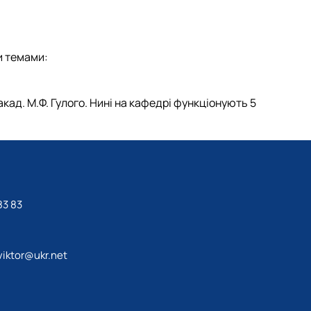
и темами:
акад. М.Ф. Гулого. Нині на кафедрі функціонують 5
83 83
iktor@ukr.net