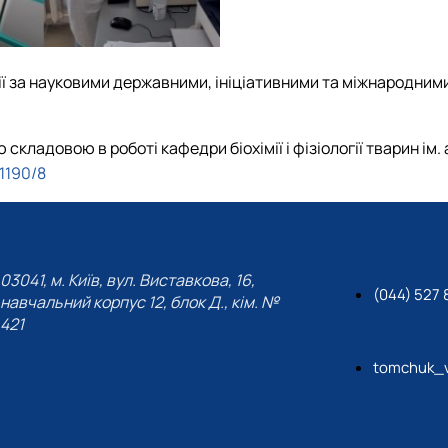
 за науковими державними, ініціативними та міжнародним
кладовою в роботі кафедри біохімії і фізіології тварин ім. 
1190/8
03041, м. Київ, вул. Виставкова, 16,
(044) 527 
навчальний корпус 12, блок Д., кім. №
421
tomchuk_v