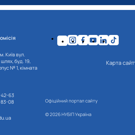
омісія
м. Київ вул.
шлях, буд. 19,
Карта сайт
пус № 1, кімната
-42-63
Офіційний портал сайту
-83-08
© 2026 НУБІП Україна
du.ua