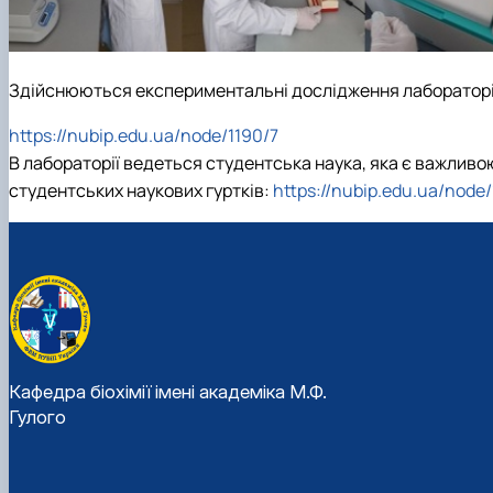
Здійснюються експериментальні дослідження лабораторії
https://nubip.edu.ua/node/1190/7
В лабораторії ведеться студентська наука, яка є важливою с
студентських наукових гуртків:
https://nubip.edu.ua/node/
Кафедра біохімії імені академіка М.Ф.
Гулого