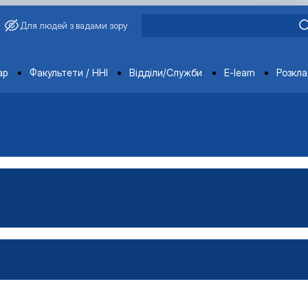
Для людей з вадами зору
ments
ар
Факультети / ННІ
Відділи/Служби
E-learn
Розкл
ораторії
ка
тка
ка
-технічна база лабораторії