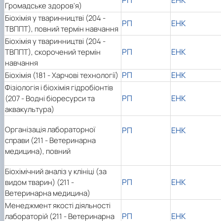
РП
ЕНК
Громадське здоров'я)
Біохімія у тваринництві (204 -
РП
ЕНК
ТВППТ), повний термін навчання
Біохімія у тваринництві (204 -
РП
ЕНК
ТВППТ), скорочений термін
навчання
РП
ЕНК
Біохімія (181 - Харчові технології)
Фізіологія і біохімія гідробіонтів
РП
ЕНК
(207 - Водні біоресурси та
аквакультура)
Організація лабораторної
РП
ЕНК
справи (211 - Ветеринарна
медицина), повний
Біохімічний аналіз у клініці (за
РП
ЕНК
видом тварин) (211 -
Ветеринарна медицина)
Менеджмент якості діяльності
РП
ЕНК
лабораторій (211 - Ветеринарна