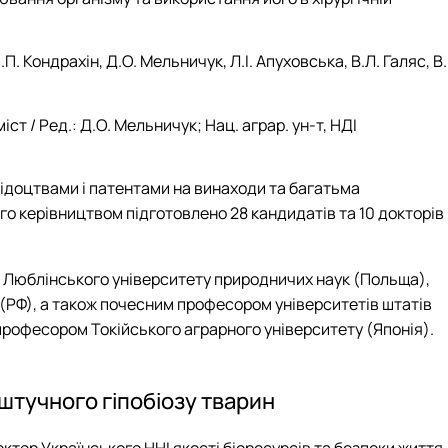
.П. Кондрахін, Д.О. Мельничук, Л.І. Апуховська, В.Л. Галяс, В.І
т / Ред.: Д.О. Мельничук; Нац. аграр. ун-т, НДІ
ідоцтвами і патентами на винаходи та багатьма
го керівництвом підготовлено 28 кандидатів та 10 докторів
), Люблінського університету природничих наук (Польща),
 (РФ), а також почесним професором університетів штатів
професором Токійського аграрного університету (Японія).
штучного гіпобіозу тварин