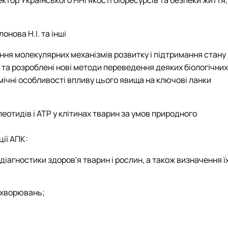
ектор Українського ННІ якості біоресурсів та безпеки життя,
онова Н.І. та інші
ення молекулярних механізмів розвитку і підтримання стану
і та розроблені нові методи переведення деяких біологічних
хімічні особливості впливу цього явища на ключові ланки
отидів і АТР у клітинах тварин за умов природного
ії АПК:
іагностики здоров'я тварин і рослин, а також визначення ї
захворювань;