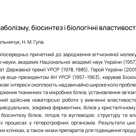
еринарно діагностичних дослідже…
Звіти гуртка
Звіти гуртка
Звіти гуртка
Навчальна ро
еханізмів регуляції обміну р…
Фотогалерея
Фотогалерея
Час проведення г
Наукова роб
Гуртківці
Виробнича д
Історія досягнень
болізму, біосинтез і біологічні властивості 
Фотогалерея
ельничук, Н. М. Гула.
посередньо причетний до зародження вітчизняної молекуляр
тор науки, академік Національної академії наук України (19
еат Державної премії УРСР (1978, 1985), Герой України (20
), був віце-президентом АН УРСР (1957–1963), керував Біо
укові інтереси охоплюють надзвичайно широке коло проблем
лідження тканинних та мікробних білків, установлення зв'язк
Вчений здійснив новаторські роботи у вивченні властивост
дивідуальних, зокрема ферментних, білків у кристалічном
ю бiосинтезу бiлкiв, лiпiдiв та вуглеводів; структуру та 
х процесах у гетеротрофних організмів. Результати цих
них клiнiках, а також низки препаратів для підвищення про