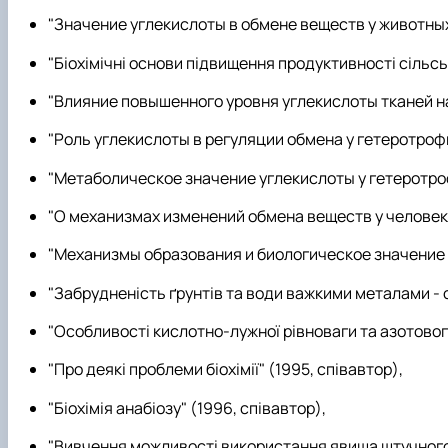
"Значение углекислоты в обмене веществ у животных"
"Біохімічні основи підвищення продуктивності сільсь
"Влияние повышенного уровня углекислоты тканей на
"Роль углекислоты в регуляции обмена у гетеротрофн
"Метаболическое значение углекислоты у гетеротроф
"О механизмах изменений обмена веществ у человек
"Механизмы образования и биологическое значение 
"Забрудненість ґрунтів та води важкими металами - о
"Особливості кислотно-лужної рівноваги та азотового 
"Про деякі проблеми біохімії" (1995, співавтор),
"Біохімія анабіозу" (1996, співавтор),
"Вивчення можливості використання явища штучного г