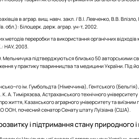
івців в аграр. вищ. навч. закл. / В.І. Левченко, В.В. Влізло, І
в. обл.): Білоцерк. держ. аграр. ун-т, 2002.
х методів переробки та використання органічних відходів міс
.: НАУ, 2003.
 О. Мельничука підтверджуються близько 50 авторськими св
ення у практику тваринництва та медицини України. Під йо
нсько¬го ім. Гумбольдта (Німеччина), Гентського (Бельгія
 К. А. Тимірязєва, Астраханського технічного університету
про життя, Казахського аграрного університету та виїзним 
АО ООН, почесний сенатор Сенату штату Луїзіана (США).
озвитку і підтримання стану природного і 