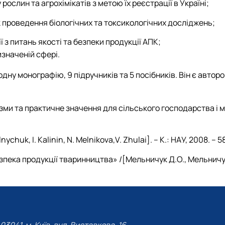
слин та агрохімікатів з метою їх реєстрації в Україні;
 проведення біологічних та токсикологічних досліджень;
 з питань якості та безпеки продукції АПК;
изначеній сфері.
 одну монографію, 9 підручників та 5 посібників. Він є автор
зми та практичне значення для сільського господарства і м
chuk, I. Kalinin, N. Melnikova,V. Zhulai]. – К.: НАУ, 2008. – 58
пека продукції тваринництва» /[Мельничук Д.О., Мельничук С