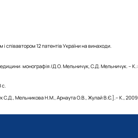
ом і співавтором 12 патентів України на винаходи.
едицини: монографія /Д.О. Мельничук, С.Д. Мельничук. – К.:
 с.
.Д., Мельникова Н.М., Арнаута О.В., Жулай В.Є.].– К., 2009