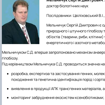
Мельничук Сергій Дмитрович
.
доктор біологічних наук
Послідовники: Цвіліховський В.І., 
Мельничук Сергій Дмитрович є од
природного і штучного гіпобіозу 
об'єктів (тварини, риби, клітини
енергетичного і азотного метабол
Мельничуком С.Д. вперше запропоновано механізм анаероб
гіпобіозу.
Під керівництвом Мельничука С.Д. проводиться значна нау
розробка, експертиза та застосування генних, молеку
походження та генетична ідентифікація порід і сорті
виявлення в продукції АПК трансгенних матеріалів, а
моніторинг забруднення екосистем ксенобіотиками;