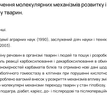
вчення молекулярних механізмів розвитку і
у тварин.
нші.
адемії аграрних наук (1990), заслужений діяч науки і техні
(2003).
ну речовин в організмі тварин і людей та пошук і розробк
роль реакції карбоксилювання і декарбоксилювання в обмін
ономірностей карбаматів білків та отримано нові дані щод
аболічного гомеостазу в клітинах при порушенні кислотно
роблено вагомий внесок у розкриття механізмів впливу змі
о молекулярні механізми переходу тварин у стан гіпобіозу,
одагра, діабет, карієс, до- і післяродові та післяоперацій