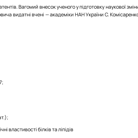
атентів. Вагомий внесок ученого у підготовку наукової змін
ича видатні вчені — академіки НАН України С. Комісаренко
7;
т.);
чні властивості білків та ліпідів