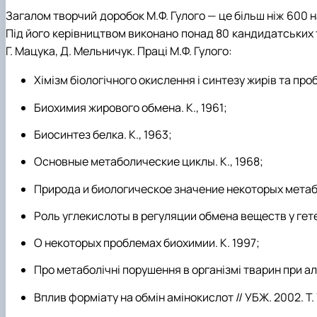
Загалом творчий доробок М.Ф. Гулого — це більш ніж 600 н
Під його керівництвом виконано понад 80 кандидатських т
Г. Мацука, Д. Мельничук. Праці М.Ф. Гулого:
Хiмiзм бiологiчного окислення i синтезу жирiв та пр
Биохимия жирового обмена. К., 1961;
Биосинтез белка. К., 1963;
Основные метаболические циклы. К., 1968;
Природа и биологическое значение некоторых метаб
Роль углекислоты в регуляции обмена веществ у гете
О некоторых проблемах биохимии. К. 1997;
Про метаболічні порушення в організмі тварин при алко
Вплив форміату на обмін амінокислот // УБЖ. 2002. Т. 7