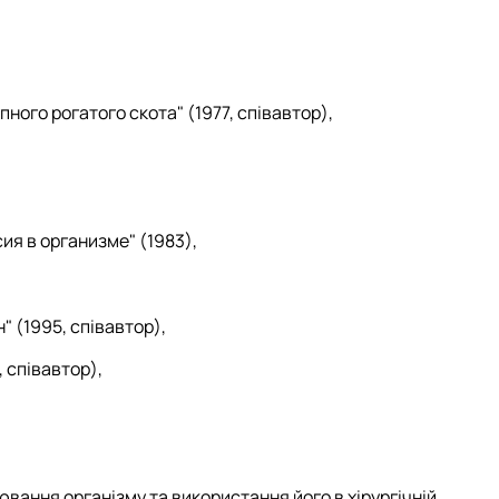
ого рогатого скота" (1977, співавтор),
я в организме" (1983),
" (1995, співавтор),
, співавтор),
ання організму та використання його в хірургічній