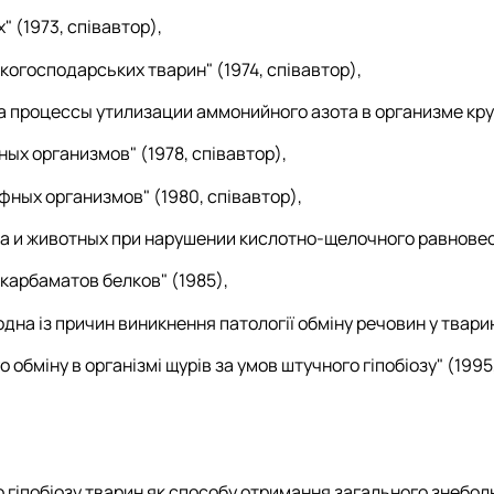
 (1973, співавтор),
когосподарських тварин" (1974, співавтор),
 процессы утилизации аммонийного азота в организме крупн
ых организмов" (1978, співавтор),
ных организмов" (1980, співавтор),
а и животных при нарушении кислотно-щелочного равновеси
карбаматов белков" (1985),
дна із причин виникнення патології обміну речовин у тварин
обміну в організмі щурів за умов штучного гіпобіозу" (1995
іпобіозу тварин як способу отримання загального знеболюв