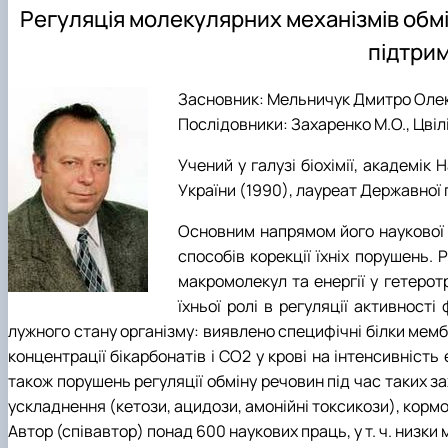
Регуляція молекулярних механізмів обмі
підтрим
Засновник: Мельничук Дмитро Оле
Послідовники: Захаренко М.О., Цвіліх
Учений у галузі біохімії, академік 
України (1990), лауреат Державної пр
Основним напрямом його наукової р
способів корекції їхніх порушень.
макромолекул та енергії у гетерот
їхньої ролі в регуляції активност
лужного стану організму: виявлено специфічні білки мем
концентрації бікарбонатів і СО2 у крові на інтенсивність
також порушень регуляції обміну речовин під час таких за
ускладнення (кетози, ацидози, амонійні токсикози), кормо
Автор (співавтор) понад 600 наукових праць, у т. ч. низки 