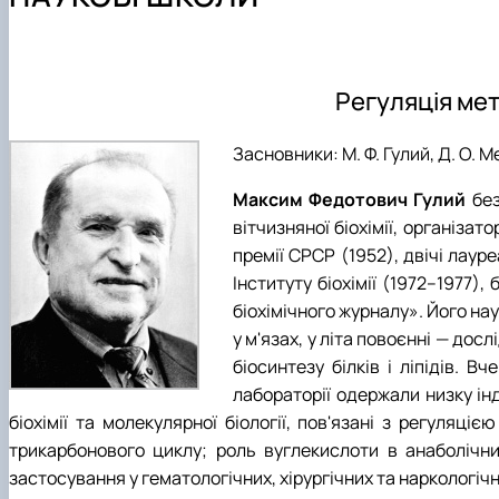
Міжкафедральна навчально-наукова лабораторія вет
Науковий гурток «Ветеринарна клінічна біохімія»
Навчально-методична робота
Науковий гурток «Вивчення молекулярно-біологічних м
Навчально-методична література
Наукові школи
Культурно-виховна робота
Аспірантура
Регуляція мета
Засновники: М. Ф. Гулий, Д. О. М
Максим Федотович Гулий
без
вітчизняної біохімії, організа
премії СРСР (1952), двічі лаур
Інституту біохімії (1972–1977
біохімічного журналу». Його на
у м'язах, у літа повоєнні — дос
біосинтезу білків і ліпідів. 
лабораторії одержали низку ін
бiохiмiї та молекулярної бiологiї, пов'язані з регуляцiє
трикарбонового циклу; роль вуглекислоти в анаболічни
застосування у гематологічних, хiрургічних та наркологіч