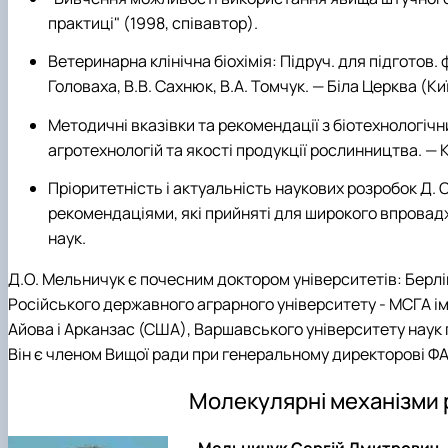
практиці" (1998, співавтор).
Ветеринарна клінічна біохімія: Підруч. для підготов. фах
Головаха, В.В. Сахнюк, В.А. Томчук. — Біла Церква (Киї
Методичні вказівки та рекомендації з біотехнологічни
агротехнологій та якості продукції рослинництва. — К
Пріоритетність і актуальність наукових розробок Д.
рекомендаціями, які прийняті для широкого впровадж
наук.
Д.О. Мельничук є почесним доктором університетів: Берлі
Російського державного аграрного університету - МСГА ім.
Айова і Арканзас (США), Варшавського університету наук 
Він є членом Вищої ради при генеральному директорові Ф
Молекулярні механізми р