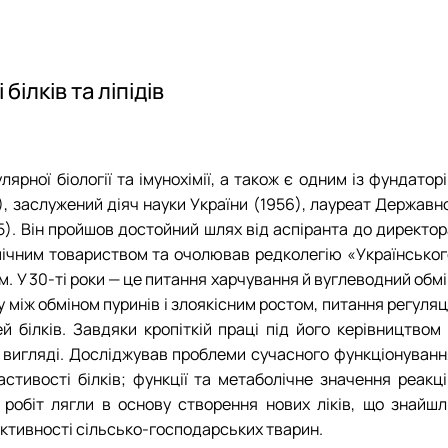
бота зі студентами на базі лабораторії
уртка
ота лабораторії
іяльність лабораторії
 гуртка
білків та ліпідів
ної біології та імунохімії, а також є одним із фундаторі
57), заслужений діяч науки України (1956), лауреат Державн
05). Він пройшов достойний шлях від аспіранта до директо
хімічним товариством та очолював редколегію «Українськог
. У 30-ті роки — це питання харчування й вуглеводний обм
у між обміном пуринів і злоякісним ростом, питання регуляц
ей білків. Завдяки кропіткій праці під його керівництвом
у вигляді. Досліджував проблеми сучасного функцiонуванн
властивості бiлкiв; функції та метаболічне значення реакц
 робіт лягли в основу створення нових лiкiв, що знайшл
дуктивності сільсько-господарських тварин.