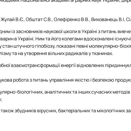
 Академік Національної академії аграрних наук України, дир
Жулай В.Є., Обштат С.В., Олефіренко В.В., Вихованець В.І, Сіл
ним із засновників наукової школи в Україні з питань вивч
тварин в Україні. Ним та його колегами вдосконалені існуюч
) у стан штучного гіпобіозу, показані певні молекулярно-біо
ізму та на утворення вільних радикалів у тканинах.
ної взаємотрансформації енергії відновлених піридиннукле
кова робота з питань управління якістю і безпекою продукц
лярно-біологічних, аналітичних та інших сучасних методів д
в;
 також збудників вірусних, бактеріальних та мікологічних 