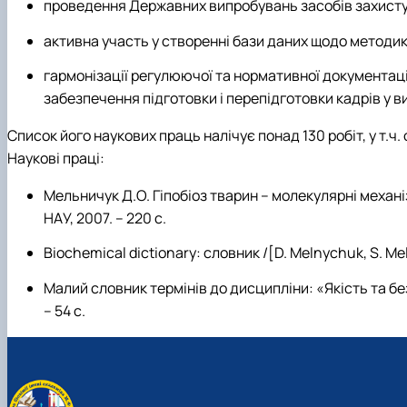
проведення Державних випробувань засобів захисту ро
активна участь у створенні бази даних щодо методик
гармонізації регулюючої та нормативної документації
забезпечення підготовки і перепідготовки кадрів у в
Список його наукових праць налічує понад 130 робіт, у т.ч.
Наукові праці:
Мельничук Д.О. Гіпобіоз тварин – молекулярні механі
НАУ, 2007. – 220 с.
Biochemical dictionary: словник /[D. Melnychuk, S. Melny
Малий словник термінів до дисципліни: «Якість та без
– 54 с.