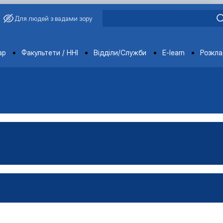
Для людей з вадами зору
ments
ар
Факультети / ННІ
Відділи/Служби
E-learn
Розкл
ораторії
ка
тка
ка
-технічна база лабораторії