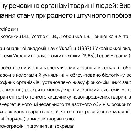
ну речовин в організмі тварин і людей; Ви
ання стану природного і штучного гіпобіоз
ксійович
овський М.І., Усатюк П.В., Любецька Т.В., Грищенко В.А. та і
Національної академії наук України (1997) і Української ак
емії України в галузі науки і техніки (1985), Герой України 
оботи є вивчення молекулярних механізмів регуляції обмі
 Разом з колегами й учнями ним обгрунтовано біологічну 
рофних організмів; установлено низку фізико-хімічних зак
і ферментів; розкрито молекулярні механізми системи мет
бран епітелію тонкого кишечнику новонароджених тварин; з
 енергетичного, мінерального та азотного обмінів, розкрит
хворювань тварин і людей, як остеопорози й остеомаляції, п
ві (харчові) ацидози тварин тощо.
монографій і підручників, зокрема: