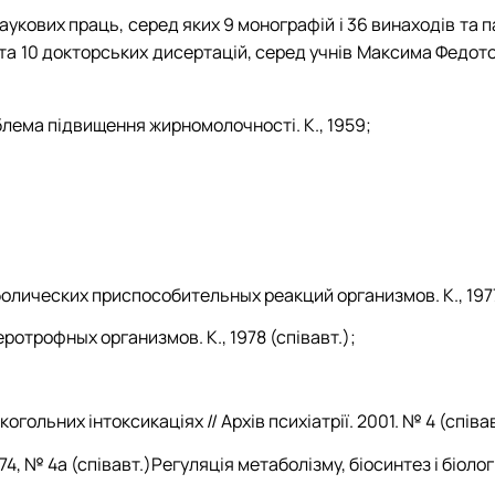
аукових праць, серед яких 9 монографій і 36 винаходів та п
а 10 докторських дисертацій, серед учнів Максима Федотов
облема пiдвищення жирномолочностi. К., 1959;
олических приспособительных реакций организмов. К., 197
ротрофных организмов. К., 1978 (співавт.);
гольних інтоксикаціях // Архів психіатрії. 2001. № 4 (співав
4, № 4а (співавт.)Регуляція метаболізму, біосинтез і біологі