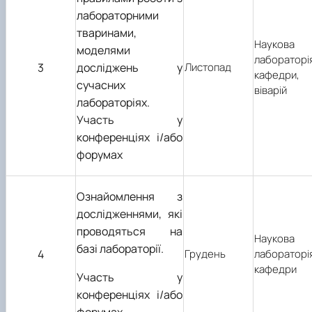
лабораторними
тваринами,
Наукова
моделями
лабораторі
3
досліджень у
Листопад
кафедри,
сучасних
віварій
лабораторіях.
Участь у
конференціях і/або
форумах
Ознайомлення з
дослідженнями, які
проводяться на
Наукова
базі лабораторії.
4
Грудень
лабораторі
кафедри
Участь у
конференціях і/або
форумах