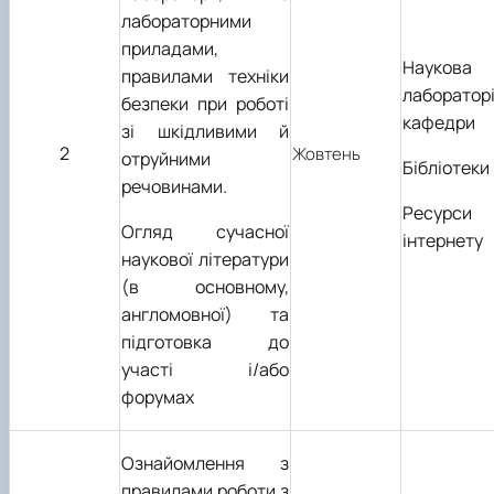
лабораторними
приладами,
Наукова
правилами техніки
лаборатор
безпеки при роботі
кафедри
зі шкідливими й
2
Жовтень
отруйними
Бібліотеки
речовинами.
Ресурси
Огляд сучасної
інтернету
наукової літератури
(в основному,
англомовної) та
підготовка до
участі і/або
форумах
Ознайомлення з
правилами роботи з