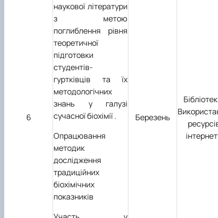
наукової літератури
з метою
поглиблення рівня
теоретичної
підготовки
студентів-
гуртківців та їх
методологічних
Бібліотек
знань у галузі
Використа
сучасної біохімії .
6
Березень
ресурсі
Опрацювання
інтернет
методик
дослідження
традиційних
біохімічних
показників
Участь у