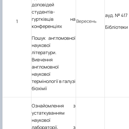
доповідей
студентів-
ауд. № 417
гуртківців на
1
Вересень
конференціях
Бібліотеки
Пошук англомовної
наукової
літератури.
Вивчення
англомовної
наукової
термінології в галузі
біохімії
Ознайомлення з
устаткуванням
наукової
лабораторії, з