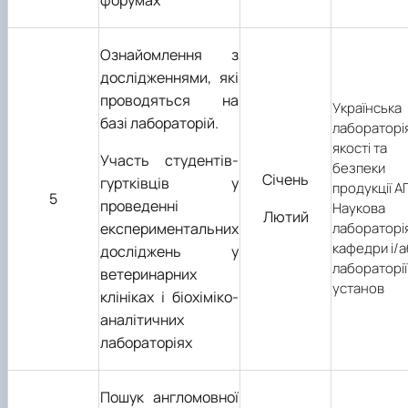
Ознайомлення з
дослідженнями, які
проводяться на
Українська
базі лабораторій.
лабораторі
якості та
Участь студентів-
безпеки
Січень
гуртківців у
продукції А
5
проведенні
Наукова
Лютий
експериментальних
лабораторі
кафедри і/
досліджень у
лабораторії 
ветеринарних
установ
клініках і біохіміко-
аналітичних
лабораторіях
Пошук англомовної