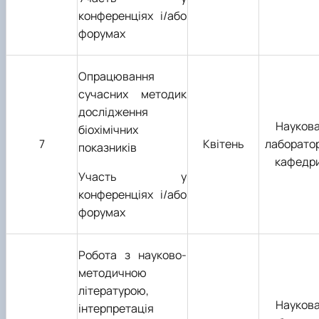
конференціях і/або
форумах
Опрацювання
сучасних методик
дослідження
Науков
біохімічних
7
Квітень
лаборато
показників
кафедр
Участь у
конференціях і/або
форумах
Робота з науково-
методичною
літературою,
Науков
інтерпретація