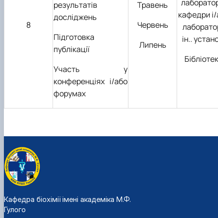
лаборато
результатів
Травень
кафедри і/
досліджень
8
Червень
лаборатор
Підготовка
ін.. устан
Липень
публікації
Бібліоте
Участь у
конференціях і/або
форумах
Кафедра біохімії імені академіка М.Ф.
Гулого