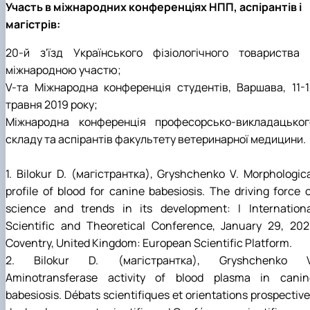
Участь в міжнародних конференціях НПП, аспірантів і
магістрів:
20-й з'їзд Українського фізіологічного товариства 
міжнародною участю;
V-та Міжнародна конференція студентів, Варшава, 11-1
травня 2019 року;
Міжнародна конференція професорсько-викладацьког
складу та аспірантів факультету ветеринарної медицини.
1. Bilokur D. (магістрантка), Gryshchenko V. Morphologic
profile of blood for canine babesiosis. The driving force 
science and trends in its development: I Internationa
Scientific and Theoretical Conference, January 29, 2021
Coventry, United Kingdom: European Scientific Platform.
2. Bilokur D. (магістрантка), Gryshchenko V
Aminotransferase activity of blood plasma in canin
babesiosis. Débats scientifiques et orientations prospectiv