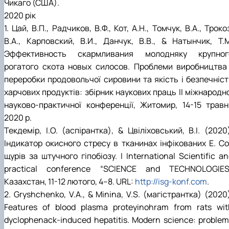
Чикаго (США).
2020 рік
1. Цай, В.П., Радчиков, В.Ф., Кот, А.Н., Томчук, В.А., Троко
В.А., Карповский, В.И., Данчук, В.В., & Натынчик, Т.М
Эффективность скармливания молодняку крупног
рогатого скота новых силосов. Проблеми виробництва 
переробки продовольчої сировини та якість і безпечніст
харчових продуктів: збірник наукових праць ІІ міжнародн
науково-практичної конференції, Житомир, 14-15 травн
2020 р.
Текдемір, І.О. (аспірантка), & Цвіліховський, В.І. (2020
Індикатор окисного стресу в тканинах інфікованих Е. Col
щурів за штучного гіпобіозу. І International Scientific a
practical conference “SCIENCE and TECHNOLOGIES”
Казахстан, 11-12 лютого, 4–8. URL:
http://isg-konf.com
.
2. Gryshchenko, V.A., & Minina, V.S. (магістрантка) (2020
Features of blood plasma proteyinohram from rats wit
dyclophenack-induced hepatitis. Modern science: problem