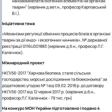
наноаквахелатів біогенних елементів на організм
тварин” (керівник д.вет.н., професор Карповський
В.І.).
Ініціативна тема
«Механізми регуляції обмінних процесів білків в організмі
тварин за дії ендо- і екзогенних чинників», № державної
реєстрації 0116U001883 (керівник д.б.н., професор Л.Г.
Калачнюк).
Міжнародний проект
НКП/56-2017 "Харчова безпека, стале сільське
господарство, морські дослідження та біоекономіка" за
додатковою угодою № 1 від 09.02. 2018 р. до договору
НКП/56-2017 від 12 червня 2017 р. (керівник д.б.н.,
професор Л.Г. Калачнюк - 79 тис. грн)
На конкурс МОН України підготовлено і подано 4