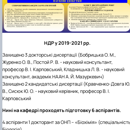
НДР у 2019-2021 рр.
Захищено 3 докторські дисертації (Бобрицька О. М.,
Журенко О. В., Постой Р. В. - науковий консультант,
професор В. І. Карповський, Кладницька Л. В. - науковий
консультант, академік НААН А. Й. Мазуркевич)
Захищено 2 кандидатські дисертації (Кравченко-Довга Ю
В., Сисюк Ю. О. - науковий керівник, професор В. І.
Карповський
Нині на кафедрі проходять підготовку 6 аспірантів.
4 аспіранти 1 докторант за ОНП – «Біохімія» (спеціальніст
Біологія)