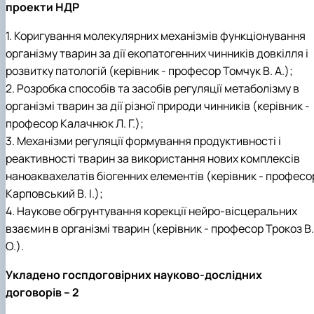
проекти НДР
1. Коригування молекулярних механізмів функціонування
організму тварин за дії екопатогенних чинників довкілля і
розвитку патологій (керівник - професор Томчук В. А.);
2. Розробка способів та засобів регуляції метаболізму в
організмі тварин за дії різної природи чинників (керівник -
професор Калачнюк Л. Г.);
3. Механізми регуляції формування продуктивності і
реактивності тварин за використання нових комплексів
наноаквахелатів біогенних елементів (керівник - професо
Карповський В. І.);
4. Наукове обгрунтування корекції нейро-вісцеральних
взаємин в організмі тварин (керівник - професор Трокоз В.
О.).
Укладено госпдоговірних науково-дослідних
договорів – 2