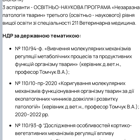
3 аспіранти - ОСВІТНЬО-НАУКОВА ПРОГРАМА «Незаразна
патологія тварин» третього (освітньо - наукового) рівня
вищої освіти зі спеціальності 211 Ветеринарна медицина.
НДР за державною тематикою:
№ 110/94-ф. «Вивчення молекулярних механізмів
регуляції метаболічних процесів та продуктивних
функцій організму тварин» (керівник д.вет.н.,
професор Томчук В.А.);
№ 110/10-пр-2020 «Коригування молекулярних
механізмів функціонування організму тварин за дії
екопатогенних чинників довкілля і розвитку
патологій» (керівник д.вет.н., професор Томчук В.А.);
2020–2022 рр.
№ 110/93-ф “Дослідження особливостей кортико-
вегетативних механізмів регуляції впливу