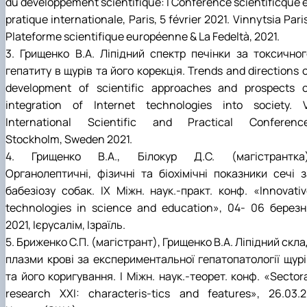
du developpement scientifique: I Conférence scientificque 
pratique internationale, Paris, 5 février 2021. Vinnytsia Pari
Plateforme scientifique européenne & La Fedeltà, 2021.
3. Грищенко В.А. Ліпідний спектр печінки за токсичног
гепатиту в щурів та його корекція. Trends and directions 
development of scientific approaches and prospects o
integration of Internet technologies into society. V
International Scientific and Practical Conference
Stockholm, Sweden 2021.
4. Грищенко В.А., Білокур Д.С. (магістрантка)
Органолептичні, фізичні та біохімічні показники сечі з
бабезіозу собак. IХ Міжн. наук.-практ. конф. «Innovativ
technologies in science and education», 04- 06 березн
2021, Ієрусалім, Ізраїль.
5. Бриженко С.П. (магістрант), Грищенко В.А. Ліпідний скл
плазми крові за експериментальної гепатопатології щурі
та його коригування. I Міжн. наук.-теорет. конф. «Sector
research XXI: characteris-tics and features», 26.03.21