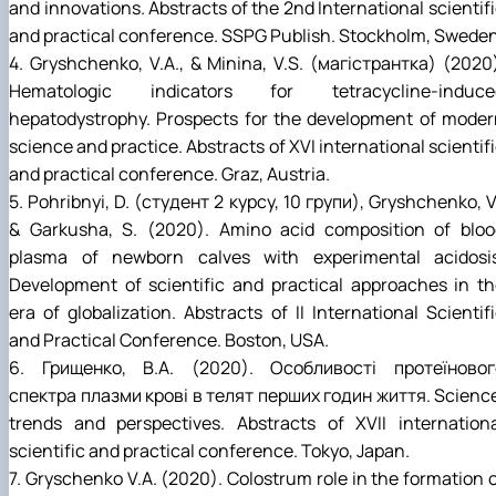
and innovations. Abstracts of the 2nd International scientif
and practical conference. SSPG Publish. Stockholm, Sweden
4. Gryshchenko, V.A., & Minina, V.S. (магістрантка) (2020
Hematologic indicators for tetracycline-induce
hepatodystrophy. Prospects for the development of moder
science and practice. Abstracts of XVI international scientif
and practical conference. Graz, Austria.
5. Pohribnyi, D. (студент 2 курсу, 10 групи), Gryshchenko, V
& Garkusha, S. (2020). Amino acid composition of bloo
plasma of newborn calves with experimental acidosis
Development of scientific and practical approaches in t
era of globalization. Abstracts of II International Scientif
and Practical Conference. Boston, USA.
6. Грищенко, В.А. (2020). Особливості протеїновог
спектра плазми крові в телят перших годин життя. Scienc
trends and perspectives. Abstracts of XVII internationa
scientific and practical conference. Tokyo, Japan.
7. Gryschenko V.A. (2020). Сolostrum role in the formation 