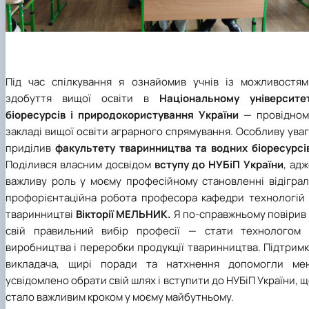
Під час спілкування я ознайомив учнів із можливостям
здобуття вищої освіти в
Національному університет
біоресурсів і природокористування України
—
провідном
закладі вищої освіти аграрного спрямування. Особливу ува
приділив
факультету тваринництва та водних біоресурсі
Поділився власним досвідом
вступу до НУБіП України
, ад
важливу роль у моєму професійному становленні відіграл
профорієнтаційна робота професора кафедри технологій 
тваринництві
Вікторії МЕЛЬНИК.
Я по-справжньому повірив
свій правильний вибір професії — стати технологом 
виробництва і переробки продукції тваринництва. Підтрим
викладача, щирі поради та натхнення допомогли мен
усвідомлено обрати свій шлях і вступити до НУБіП України, 
стало важливим кроком у моєму майбутньому.