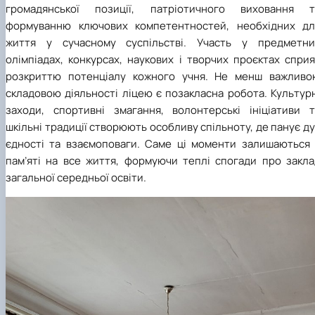
громадянської позиції, патріотичного виховання т
формуванню ключових компетентностей, необхідних дл
життя у сучасному суспільстві. Участь у предметни
олімпіадах, конкурсах, наукових і творчих проєктах спри
розкриттю потенціалу кожного учня. Не менш важливо
складовою діяльності ліцею є позакласна робота. Культур
заходи, спортивні змагання, волонтерські ініціативи т
шкільні традиції створюють особливу спільноту, де панує д
єдності та взаємоповаги. Саме ці моменти залишаються 
пам’яті на все життя, формуючи теплі спогади про закла
загальної середньої освіти.