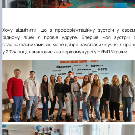
Хочу відмітити, що з профорієнтаційну зустріч у своєм
рідному ліцеї я провів удруге. Вперше моя зустріч з
старшокласниками, які мене добре пам’ятали як учня, я пров
у 2024 році, навчаючись на першому курсі у НУБіП України.