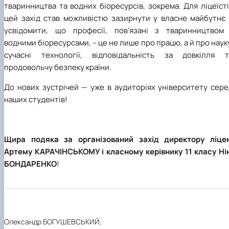
тваринництва та водних біоресурсів, зокрема. Для ліцеїст
цей захід став можливістю зазирнути у власне майбутнє 
усвідомити, що професії, пов’язані з тваринництвом 
водними біоресурсами, – це не лише про працю, а й про наук
сучасні технології, відповідальність за довкілля т
продовольчу безпеку країни.
До нових зустрічей — уже в аудиторіях університету сере
наших студентів!
Щира подяка за організований захід директору ліце
Артему КАРАЧІНСЬКОМУ і класному керівнику 11 класу Нін
БОНДАРЕНКО
!
Олександр БОГУШЕВСЬКИЙ,