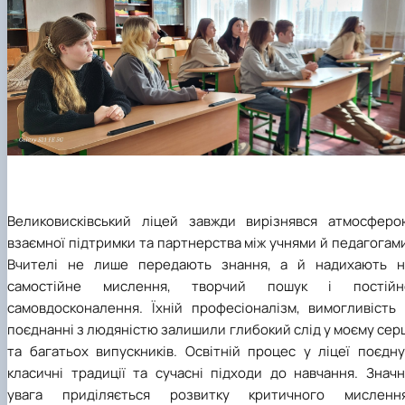
Великовисківський ліцей
завжди вирізнявся атмосферо
взаємної підтримки та партнерства між учнями й педагогам
Вчителі не лише передають знання, а й надихають н
самостійне мислення, творчий пошук і постійн
самовдосконалення. Їхній професіоналізм, вимогливість 
поєднанні з людяністю залишили глибокий слід у моєму сер
та багатьох випускників. Освітній процес у ліцеї поєдну
класичні традиції та сучасні підходи до навчання. Значн
увага приділяється розвитку критичного мислення