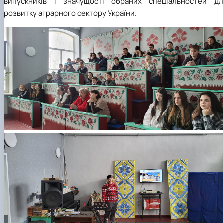
випускників і значущості обраних спеціальностей дл
розвитку аграрного сектору України.