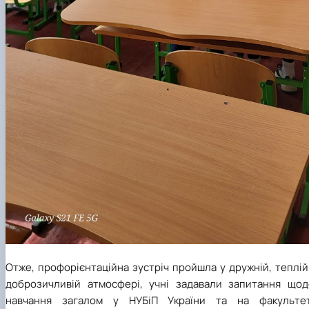
Отже, профорієнтаційна зустріч пройшла у дружній, теплій
доброзичливій атмосфері, учні задавали запитання щод
навчання загалом у НУБіП України та на факультет