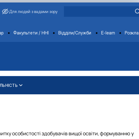
Для людей з вадами зору
ments
ар
Факультети / ННІ
Відділи/Служби
E-learn
Розкл
ЛЬНІСТЬ
еробки продукції твар…
еробки продукції твар…
ура"
"
ура"
витку особистості здобувачів вищої освіти, формуванню у