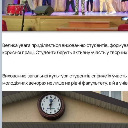
Велика увага придiляється вихованню студентiв, формува
корисної працi. Студенти беруть активну участь у творчих 
Вихованню загальної культури студентiв сприяє їх участь 
молодiжних вечорах не лише на рівні факультету, а й в унiв