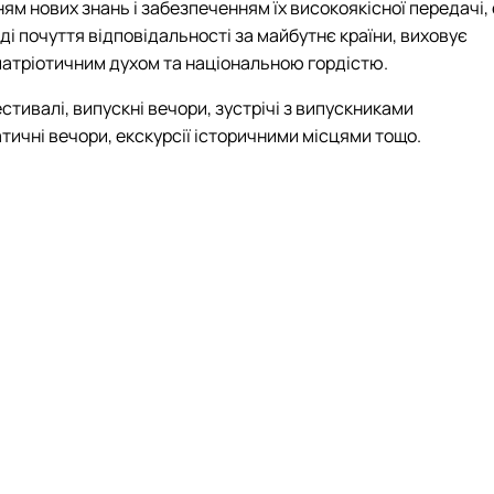
ням нових знань і забезпеченням їх високоякісної передачі, 
ді почуття відповідальності за майбутнє країни, виховує
патріотичним духом та національною гордістю.
стивалi, випускні вечори, зустрiчi з випускниками
атичнi вечори, екскурсiї iсторичними мiсцями тощо.