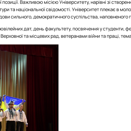
ої позиції. Важливою місією Університету, нарівні зі створен
ури та національної свідомості. Університет плекає в моло
дови сильного, демократичного суспільства, наповненого 
ювiлейних дат, день факультету, посвячення у студенти, фе
Верховної та мiсцевих рад, ветеранами вiйни та працi, тем