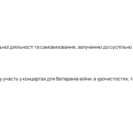
ної дiяльностi та самовиховання, залученню до суспiльно
 участь у концертах для Ветеранiв вiйни, в урочистостях, т