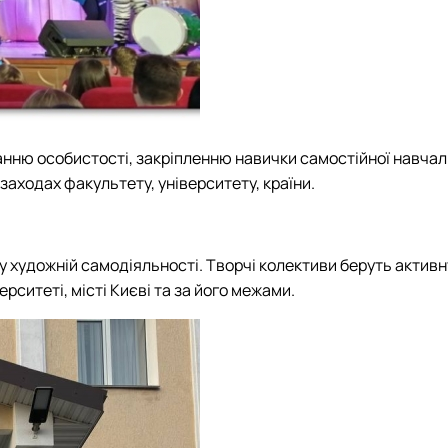
нню особистостi, закрiпленню навички самостiйної навчаль
заходах факультету, університету, країни.
у художнiй самодiяльностi. Творчі колективи беруть активну
ерситетi, мiстi Києві та за його межами.