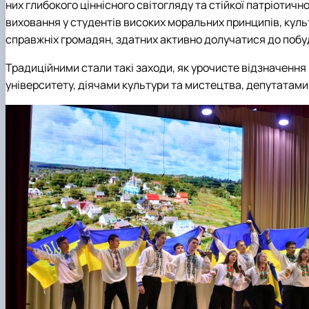
Факультетські положення
Сторінка бакалавра
них глибокого ціннісного світогляду та стійкої патріотичн
Стратегія розвитку факультету
Працевлаштування студентів
виховання у студентів високих моральних принципів, культ
Скринька довіри
Академічна доброчесність
справжніх громадян, здатних активно долучатися до побу
Пам'яті студентів та випускників факультету
Інформація для студентів
Традицiйними стали такi заходи, як урочисте вiдзначення 
Відкриті лекції
унiверситету, дiячами культури та мистецтва, депутатами 