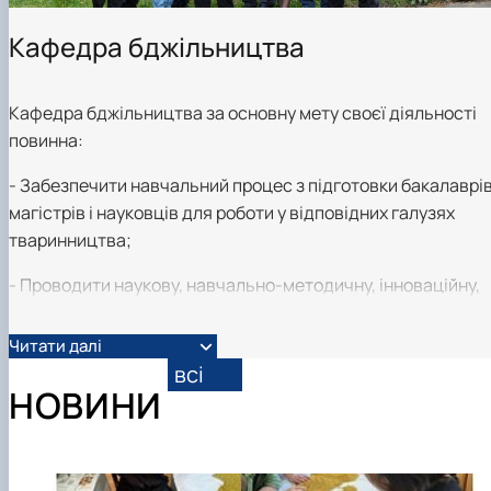
Кафедра бджільництва
Кафедра бджільництва за основну мету своєї діяльності
повинна:
- Забезпечити навчальний процес з підготовки бакалаврів
магістрів і науковців для роботи у відповідних галузях
тваринництва;
- Проводити наукову, навчально-методичну, інноваційну,
виховну роботу.
Читати далі
У складі кафедри є: доктори, професори – 2, кандидати
всі
наук, доценти – 2, кандидатів наук, асистентів - 1,
НОВИНИ
завідувачі лабораторій – 2, майстер виробничого навчанн
- 1, ст. лаборантів – 1, лаборантів – 1.