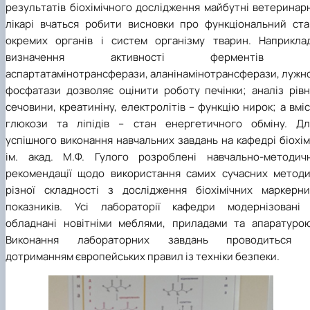
результатів біохімічного дослідження майбутні ветеринар
лікарі вчаться робити висновки про функціональний ста
окремих органів і систем організму тварин. Наприклад
визначення активності ферментів 
аспартатамінотрансферази, аланінамінотрансферази, лужно
фосфатази дозволяє оцінити роботу печінки; аналіз рівн
сечовини, креатиніну, електролітів – функцію нирок; а вмі
глюкози та ліпідів – стан енергетичного обміну. Дл
успішного виконання навчальних завдань на кафедрі біохім
ім. акад. М.Ф. Гулого розроблені навчально-методичн
рекомендації щодо використання самих сучасних методи
різної складності з дослідження біохімічних маркерни
показників. Усі лабораторії кафедри модернізовані 
обладнані новітніми меблями, приладами та апаратурою
Виконання лабораторних завдань проводиться 
дотриманням європейських правил із техніки безпеки.