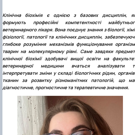
Клінічна біохімія є однією з базових дисциплін, як
формують професійні компетентності майбутньог
ветеринарного лікаря. Вона поєднує знання з біології, хімі
фізіології, патології та клінічних дисциплін, забезпечую
глибоке розуміння механізмів функціонування організм
тварин на молекулярному рівні. Саме завдяки предмет
клінічної біохімії здобувачі вищої освіти на факультет
ветеринарної медицини вчаться аналізувати т
інтерпретувати зміни у складі біологічних рідин, органів
тканин за розвитку різноманітних патологій, що ма
діагностичне, прогностичне та терапевтичне значення.