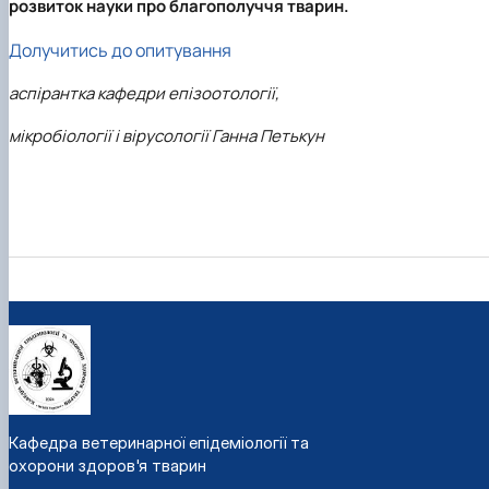
розвиток науки про благополуччя тварин.
Долучитись до опитування
аспірантка кафедри епізоотології,
мікробіології і вірусології Ганна Петькун
Кафедра ветеринарної епідеміології та
охорони здоров'я тварин