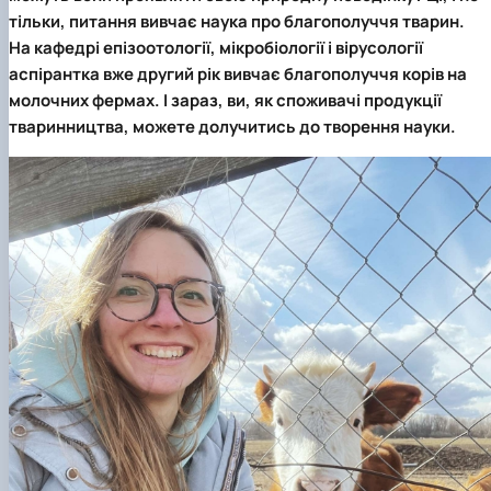
Звіти гуртка та публікації
Фотогалерея
Фотогалерея
тільки, питання вивчає наука про благополуччя тварин.
Звіти гуртка та публікації
Звіти гуртка та публікації
На
кафедрі епізоотології, мікробіології і вірусології
аспірантка вже другий рік вивчає благополуччя корів на
молочних фермах. І зараз, ви, як споживачі продукції
тваринництва, можете долучитись до творення науки.