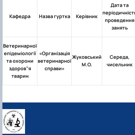
Звіти гуртка та публікації
Фотогалерея
Фотогалерея
Дата та
Звіти гуртка та публікації
Звіти гуртка та публікації
періодичніст
Кафедра
Назва гуртка
Керівник
проведення
занять
Ветеринарної
епідеміології
«Організація
Жуковський
Середа,
та охорони
ветеринарної
М.О.
чисельник
здоров"я
справи»
тварин