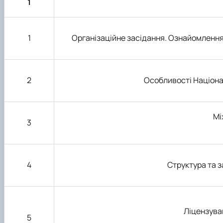
1
1
Організаційне засідання. Ознайомлення
2
Особливості Націона
Мі
3
4
Структура та 
Ліцензува
5