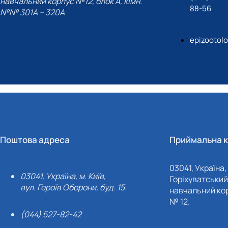
навчальний корпус №12, блок А, кімн.
88-56
№№ 301A – 320A
epizootol
Поштова адреса
Приймальна к
03041, Україна, 
03041, Україна, м. Київ,
Горіхуватський 
вул. Героїв Оборони, буд. 15.
навчальний кор
№ 12.
(044) 527-82-42