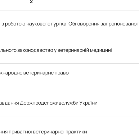
2
 з роботою наукового гуртка. Обговорення запропонованог
льного законодавство у ветеринарній медицині
жнародне ветеринарне право
завдання Держпродспоживслужби України
ння приватної ветеринарної практики