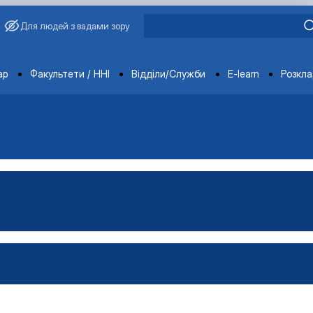
Для людей з вадами зору
ments
ар
Факультети / ННІ
Відділи/Служби
E-learn
Розкл