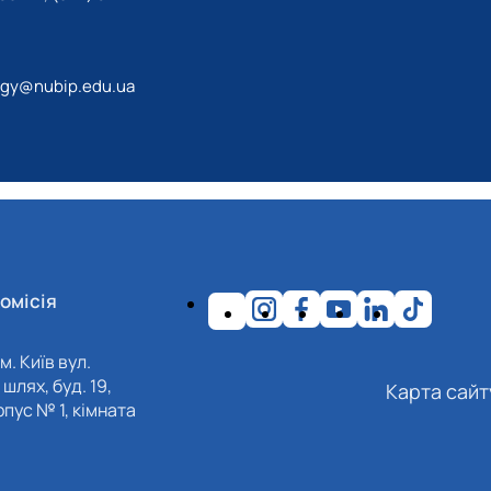
ogy@nubip.edu.ua
омісія
м. Київ вул.
шлях, буд. 19,
Карта сайт
пус № 1, кімната