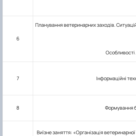
Планування ветеринарних заходів. Ситуаці
6
Особливості л
7
Інформаційні тех
8
Формування 
Виїзне заняття: «Організація ветеринарно