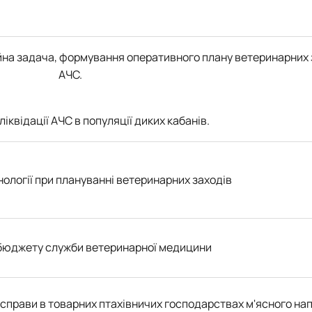
йна задача, формування оперативного плану ветеринарних 
АЧС.
іквідації АЧС в популяції диких кабанів.
нології при плануванні ветеринарних заходів
бюджету служби ветеринарної медицини
ї справи в товарних птахівничих господарствах м'ясного н