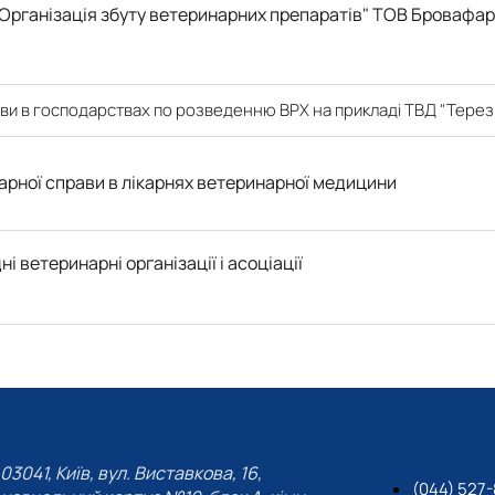
Організація збуту ветеринарних препаратів" ТОВ Бровафа
ави в господарствах по розведенню ВРХ на прикладі ТВД "Терез
арної справи в лікарнях ветеринарної медицини
і ветеринарні організації і асоціації
03041, Київ, вул. Виставкова, 16,
(044) 527-