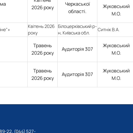
рма
Черкаської
Жуковський
2026 року
області.
М.О.
Квітень 2026
Білоцерківський р-
іне"»
Ситнік В.А.
року
н, Київська обл.
Травень
Жуковський
Аудиторія 307
2026 року
М.О.
Травень
Жуковський
Аудиторія 307
2026 року
М.О.
89-22, (044) 527-