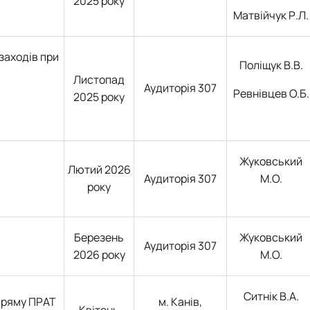
2025 року
Матвійчук Р.Л.
заходів при
Поліщук В.В.
Листопад
Аудиторія 307
Ревнівцев О.Б.
2025 року
Жуковський
Лютий 2026
Аудиторія 307
М.О.
року
Березень
Жуковський
Аудиторія 307
2026 року
М.О.
Ситнік В.А.
апряму ПРАТ
м. Канів,
Квітень