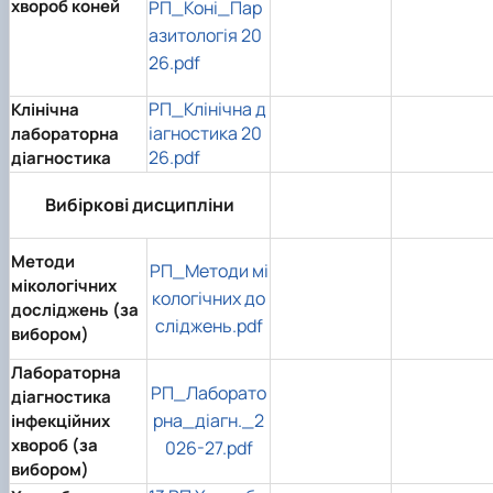
хвороб коней
РП_Коні_Пар
азитологія 20
26.pdf
РП_Клінічна д
Клінічна
іагностика 20
лабораторна
26.pdf
діагностика
Вибіркові дисципліни
Методи
РП_Методи мі
мікологічних
кологічних до
досліджень (за
сліджень.pdf
вибором)
Лабораторна
РП_Лаборато
діагностика
рна_дiагн._2
інфекційних
хвороб (за
026-27.pdf
вибором)