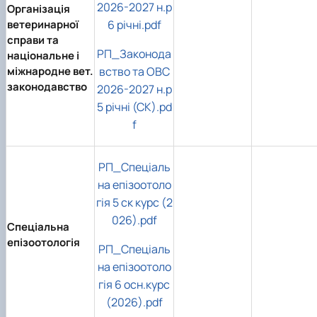
2026-2027 н.р
Організація
ветеринарної
6 річні.pdf
справи та
РП_Законода
національне і
міжнародне вет.
вство та ОВС
законодавство
2026-2027 н.р
5 річні (СК).pd
f
РП_Спеціаль
на епізоотоло
гія 5 ск курс (2
026).pdf
Спеціальна
епізоотологія
РП_Спеціаль
на епізоотоло
гія 6 осн.курс
(2026).pdf