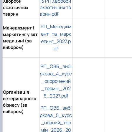
13 РП Хвороби
Хвороби
екзотичних тв
екзотичних
арин.pdf
тварин
РП_Менеджм
Менеджмент і
ент_та_марк
маркетинг у вет
медицині (за
етинг_2027.p
вибором)
df
РП_ОВБ_вибі
ркова_4_курс
_скорочений
_термін_202
Організація
6_2027.pdf
ветеринарного
бізнесу (за
РП_ОВБ_вибі
вибором)
ркова_5_курс
_повний_тер
мін_2026_20