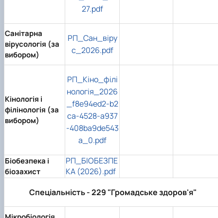
27.pdf
Санітарна
РП_Сан_віру
вірусологія (за
с_2026.pdf
вибором)
РП_Кіно_філі
нологія_2026
Кінологія і
_f8e94ed2-b2
філінологія (за
ca-4528-a937
вибором)
-408ba9de543
a_0.pdf
РП_БІОБЕЗПЕ
Біобезпека і
КА (2026).pdf
біозахист
Спеціальність - 229 "Громадське здоров'я"
Мікробіологія,