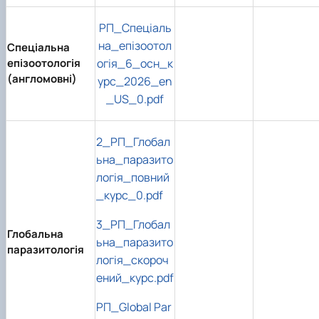
РП_Спеціаль
на_епізоотол
Спеціальна
епізоотологія
огія_6_осн_к
(англомовні)
урс_2026_en
_US_0.pdf
2_РП_Глобал
ьна_паразито
логія_повний
_курс_0.pdf
3_РП_Глобал
Глобальна
ьна_паразито
паразитологія
логія_скороч
ений_курс.pdf
РП_Global Par