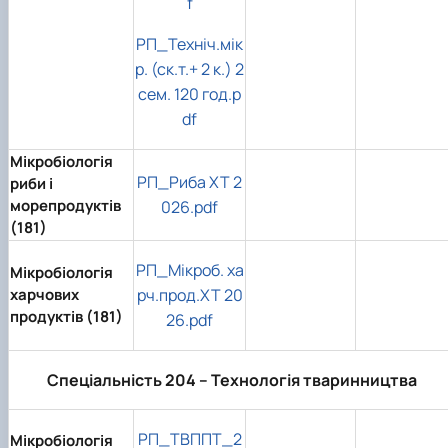
f
РП_Техніч.мік
р. (ск.т.+ 2 к.) 2
сем. 120 год.p
df
Мікробіологія
РП_Риба ХТ 2
риби і
морепродуктів
026.pdf
(181)
РП_Мікроб. ха
Мікробіологія
харчових
рч.прод.ХТ 20
продуктів (181)
26.pdf
Спеціальність 204 – Технологія тваринництва
РП_ТВППТ_2
Мікробіологія