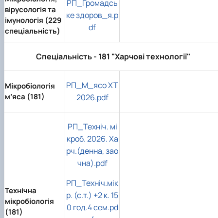
РП_Громадсь
вірусологія та
ке здоров_я.p
імунологія (229
df
спеціальність)
Спеціальність - 181 "Харчові технології"
РП_М_ясо ХТ
Мікробіологія
м’яса (181)
2026.pdf
РП_Техніч. мі
кроб. 2026. Ха
рч.(денна, зао
чна).pdf
РП_Техніч.мік
Технічна
р. (с.т.) +2 к. 15
мікробіологія
0 год.4 сем.pd
(181)