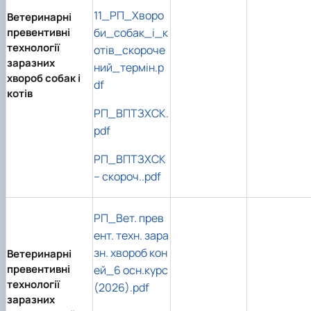
11_РП_Хворо
Ветеринарні
превентивні
би_собак_і_к
технології
отів_скороче
заразних
ний_термін.p
хвороб собак і
df
котів
РП_ВПТЗХСК.
pdf
РП_ВПТЗХСК
– скороч..pdf
РП_Вет. прев
ент. техн. зара
зн. хвороб кон
Ветеринарні
превентивні
ей_6 осн.курс
технології
(2026).pdf
заразних