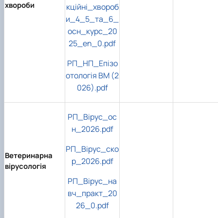
хвороби
кційні_хвороб
и_4_5_та_6_
осн_курс_20
25_en_0.pdf
РП_НП_Епізо
отологія ВМ (2
026).pdf
РП_Вірус_ос
н_2026.pdf
РП_Вірус_ско
Ветеринарна
р_2026.pdf
вірусологія
РП_Вірус_на
вч_практ_20
26_0.pdf