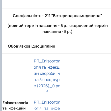
Звіти гуртка та публікації
Фотогалерея
Фотогалерея
Звіти гуртка та публікації
Звіти гуртка та публікації
Спеціальність - 211 "Ветеринарна медицина"
(повний термін навчання - 6 р., скорочений термін
навчання - 5 р.)
Обов’язкові дисципліни
РП_Епізоотол
огія та інфекці
йні хвороби_4
та 5 спец. кур
с (2026)_0.pd
f
РП_Епізоотол
Епізоотологія
та інфекційні
огія_та_інфе