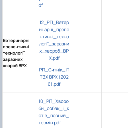
df
12_РП_Ветер
инарні_преве
нтивні_техно
Ветеринарні
логії_заразни
превентивні
х_хвороб_ВР
технології
Х.pdf
заразних
хвороб ВРХ
РП_Ситнік_ П
ТЗХ ВРХ (202
6).pdf
10_РП_Хворо
би_собак_і_к
отів_повний_
термін.pdf