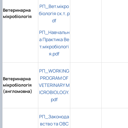
РП_Вет.мікро
Ветеринарна
біологія ск.т..p
мікробіологія
df
РП_Навчальн
а Практика Ве
т.мікробіологі
я.pdf
РП_WORKING
PROGRAM OF
Ветеринарна
мікробіологія
VETERINARY M
(англомовна)
ICROBIOLOGY.
pdf
РП_Законода
вство та ОВС