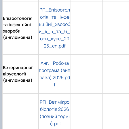
РП_Епізоотол
огія_та_інфе
Епізоотологія
кційні_хвороб
та інфекційні
хвороби
и_4_5_та_6_
(англомовна)
осн_курс_20
25_en.pdf
Анг._ Робоча
Ветеринарної
програма (вип
вірусології
равл) 2026.pd
(англомовна)
f
РП_Вет.мікро
біологія 2026
(повний термі
н).pdf