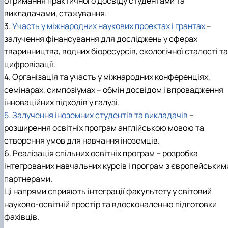
отримання практичного досвіду студентами та
викладачами, стажування.
3.
Участь у міжнародних наукових проектах і грантах
–
залучення фінансування для досліджень у сферах
тваринництва, водних біоресурсів, екологічної сталості та
цифровізації.
4. Організація та участь у міжнародних конференціях,
семінарах, симпозіумах – обмін досвідом і впровадження
інноваційних підходів у галузі.
5. Залучення іноземних студентів та викладачів
–
розширення освітніх програм англійською мовою та
створення умов для навчання іноземців.
6. Реалізація спільних освітніх програм – розробка
інтегрованих навчальних курсів і програм з європейським
партнерами.
Ці напрями сприяють інтеграції факультету у світовий
науково-освітній простір та вдосконаленню підготовки
фахівців.