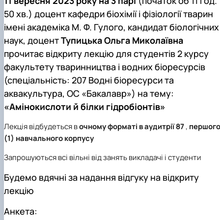
11 вересня 2023 року на 3 парі
(початок об 11 год.
50 хв.) доцент кафедри біохімії і фізіології тварин
імені академіка М. Ф. Гулого, кандидат біологічних
наук, доцент
Тупицька Ольга Миколаївна
прочитає відкриту лекцію для студентів 2 курсу
факультету тваринництва і водних біоресурсів
(спеціальність: 207 Водні біоресурси та
аквакультура, ОC «Бакалавр») на тему:
«Амінокислоти й білки гідробіонтів»
Лекція відбудеться в
очному форматі в аудитрії 87
,
першог
(1) навчального корпусу
Запрошуються всі вільні від занять викладачі і студенти
Будемо вдячні за надання відгуку на відкриту
лекцію
Анкета: