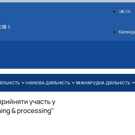
UA
EN
ІВ І
Depart
Календ
ІЯЛЬНІСТЬ
НАУКОВА ДІЯЛЬНІСТЬ
МІЖНАРОДНА ДІЯЛЬНІСТЬ
Обговорення ОНП
Анкета здобувача наукового ступеня
прийняти участь у
Анкета для опитування стейкхолдерів
ing & processing"
и
Нормативно-правові документи