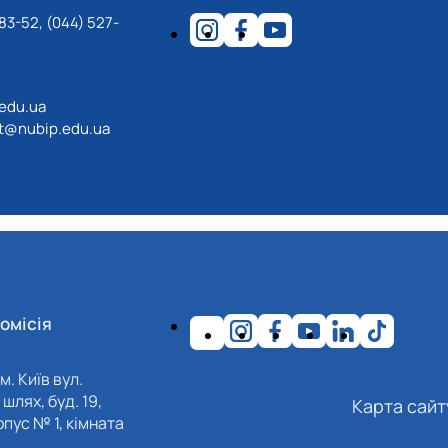
83-52, (044) 527-
.edu.ua
ot@nubip.edu.ua
омісія
м. Київ вул.
шлях, буд. 19,
Карта сайт
пус № 1, кімната