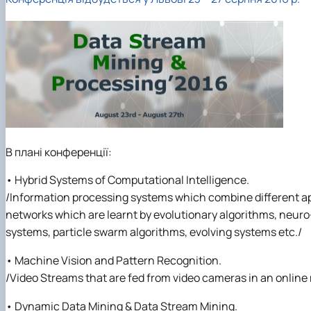
Академічна доброчесність
IT Академії
Нормативно-правові документи
Скринька довіри
Скринька довіри
Сторінка магістра
Факультет зсередини: відеоісторії
Графік відкритих лекцій
В плані конференції:
• Hybrid Systems of Computational Intelligence.
/
Information processing systems which combine different apr
networks which are learnt by evolutionary algorithms, neu
systems, particle swarm algorithms, evolving systems etc./
• Machine Vision and Pattern Recognition.
/Video Streams that are fed from video cameras in an online
• Dynamic Data Mining & Data Stream Mining.