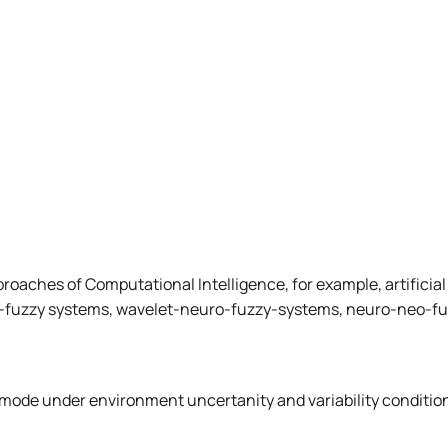
oaches of Computational Intelligence, for example, artificial
ro-fuzzy systems, wavelet-neuro-fuzzy-systems,
neuro-neo-fu
 mode under environment uncertanity and variability condition