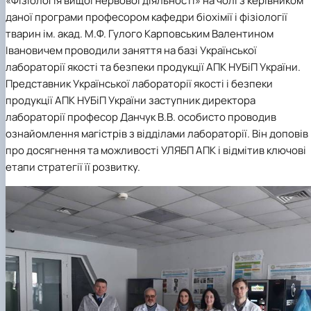
«Фізіологія вищої нервової діяльності» на чолі з керівником
даної програми професором кафедри біохімії і фізіології
тварин ім. акад. М.Ф. Гулого Карповським Валентином
Івановичем проводили заняття на базі Української
лабораторії якості та безпеки продукції АПК НУБіП України.
Представник Української лабораторії якості і безпеки
продукції АПК НУБіП України заступник директора
лабораторії професор Данчук В.В. особисто проводив
ознайомлення магістрів з відділами лабораторії. Він доповів
про досягнення та можливості УЛЯБП АПК і відмітив ключові
етапи стратегії її розвитку.