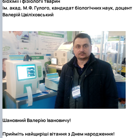
біохімії і фізіології тварин
ім. акад. М.Ф. Гулого, кандидат біологічних наук, доцент
Валерій Цвіліховський
Шановний Валерію Івановичу!
Прийміть найщиріші вітання з Днем народження!