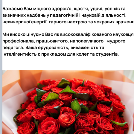
Бажаємо Вам міцного здоров’я, щастя, удачі, успіхів та
визначних надбань у педагогічній і науковій діяльності,
невичерпної енергії, гарного настрою та яскравих вражень
Ми високо цінуємо Вас як висококваліфікованого науковця
професіонала, працьовитого, наполегливого і мудрого
педагога. Ваша ерудованість, виваженість та
інтелігентність є прикладом для колег та студентів.