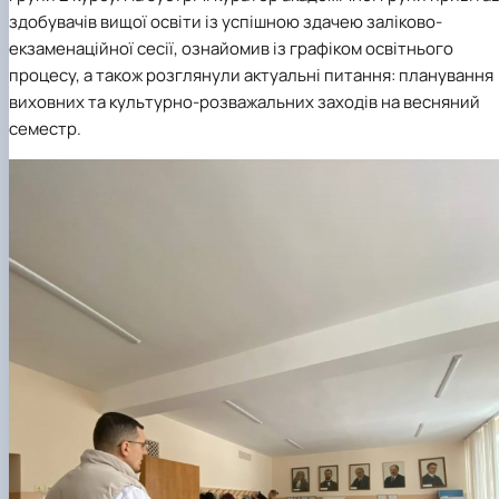
Звіти гуртка та публікації
Фотогалерея
Фотогалерея
здобувачів вищої освіти із успішною здачею заліково-
Звіти гуртка та публікації
Звіти гуртка та публікації
екзаменаційної сесії, ознайомив із графіком освітнього
процесу, а також розглянули актуальні питання: планування
виховних та культурно-розважальних заходів на весняний
семестр.