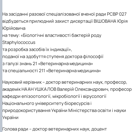
Звіти гуртка та публікації
Фотогалерея
Фотогалерея
Звіти гуртка та публікації
Звіти гуртка та публікації
На засіданні разової спеціалізованої вченої ради РСВР 027
відбудеться прилюдний захист дисертації ВІШОВАНА Юрія
Юрійовича
на тему: «Біологічні властивості бактерій роду
Staphylococcus
та розробка засобів їх індикації»,
поданої на здобуття ступеня доктора філософії
з галузі знань 21 «Ветеринарна медицина»
та спеціальності 211 «Ветеринарна медицина»
Науковий керівник
– доктор ветеринарних наук, професор,
академік НААН УШКАЛОВ Валерій Олександрович, професор
кафедри епізоотології, мікробіології і вірусології
Національного університету біоресурсів і
природокористування України Міністерства освіти і науки
України
Голова ради
– доктор ветеринарних наук, доцент