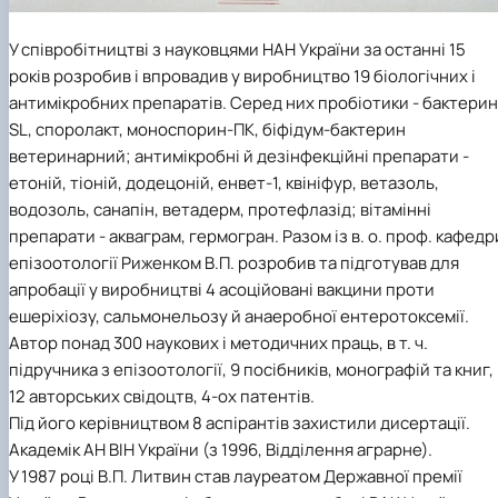
У співробітництві з науковцями НАН України за останні 15
років розробив і впровадив у виробництво 19 біологічних і
антимікробних препаратів. Серед них пробіотики - бактерин
SL, споролакт, моноспорин-ПК, біфідум-бактерин
ветеринарний; антимікробні й дезінфекційні препарати -
етоній, тіоній, додецоній, енвет-1, квініфур, ветазоль,
водозоль, санапін, ветадерм, протефлазід; вітамінні
препарати - акваграм, гермогран. Разом із в. о. проф. кафедр
епізоотології Риженком В.П. розробив та підготував для
апробації у виробництві 4 асоційовані вакцини проти
ешеріхіозу, сальмонельозу й анаеробної ентеротоксемії.
Автор понад 300 наукових і методичних праць, в т. ч.
підручника з епізоотології, 9 посібників, монографій та книг,
12 авторських свідоцтв, 4-ох патентів.
Під його керівництвом 8 аспірантів захистили дисертації.
Академік АН ВІН України (з 1996, Відділення аграрне).
У 1987 році В.П. Литвин став лауреатом Державної премії