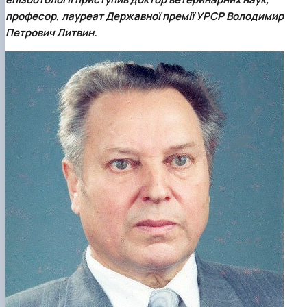
Звіти гуртка та публікації
Фотогалерея
Фотогалерея
професор, лауреат Державної премії УРСР Володимир
Звіти гуртка та публікації
Звіти гуртка та публікації
Петрович Литвин.