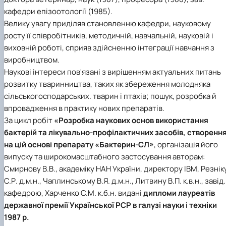
кафедри епізоотології (1985).
Велику увагу приділяв становленню кафедри, науковому
росту її співробітників, методичній, навчальній, науковій і
виховній роботі, сприяв здійсненню інтеграції навчання з
виробництвом.
Наукові інтереси пов'язані з вирішенням актуальних питань
розвитку тваринництва, таких як збереження молодняка
сільськогосподарських. тварин і птахів; пошук, розробка й
впровадження в практику нових препаратів.
За цикл робіт
«Розробка наукових основ використання
бактерій та лікувально-профілактичних засобів, створенн
на цій основі препарату «Бактерин-СЛ»
, організація його
випуску та широкомасштабного застосування авторам:
Смирнову В.В., академіку НАН України, директору ІВМ, Резнік
С.Р. д.м.н., Чаплинському В.Я. д.м.н., Литвину В.П. к.в.н., завід.
кафедрою, Харченко С.М. к.б.н. видані
дипломи лауреатів
державної премії Української РСР в галузі науки і техніки
1987 р.