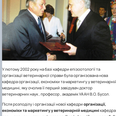
У лютому 2002 року на базі кафедри епізоотології та
організації ветеринарної справи була організована нова
кафедра організації, економіки та маркетингу у ветеринарні
медицині, яку очолив її перший завідувач доктор
ветеринарних наук , професор , академік УААН В.О. Бусол.
Після розподілу і організації нової кафедри
організації,
економіки та маркетингу у ветеринарній медицині
кафедра