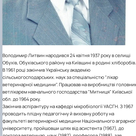
Володимир Литвин народився 24 квітня 1937 року в селищі
Обухів, Обухівського району на Київщині в родині хліборобів
В 1961 році закінчив Українську академію
сільськогосподарських. наук за спеціальністю "лікар
ветеринарної медицини". Працював на виробництві головни
ветлікарем навчального господарства "Митниця" Київської
обл. до 1964 року.
Закінчив аспірантуру на кафедрі мікробіології УАСГН. З 1967
проводить плідну педагогічну й виховну роботу на
факультеті ветеринарної медицини Національного аграрног
університету, пройшовши шлях від асистента (1967), до
доктора ветеринар, наук (1987), професора (1988), зав.