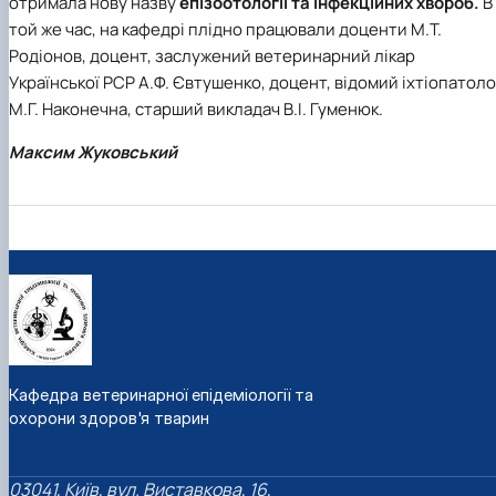
отримала нову назву
епізоотології та інфекційних хвороб.
В
той же час, на кафедрі плідно працювали доценти М.Т.
Родіонов, доцент, заслужений ветеринарний лікар
Української РСР А.Ф. Євтушенко, доцент, відомий іхтіопатоло
М.Г. Наконечна, старший викладач В.І. Гуменюк.
Максим Жуковський
Кафедра ветеринарної епідеміології та
охорони здоров'я тварин
03041, Київ, вул. Виставкова, 16,