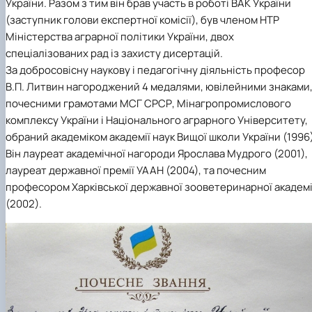
України. Разом з тим він брав участь в роботі ВАК України
(заступник голови експертної комісії), був членом НТР
Міністерства аграрної політики України, двох
спеціалізованих рад із захисту дисертацій.
За добросовісну наукову і педагогічну діяльність професор
В.П. Литвин нагороджений 4 медалями, ювілейними знаками
почесними грамотами МСГ СРСР, Мінагропромислового
комплексу України і Національного аграрного Університету,
обраний академіком академії наук Вищої школи України (1996)
Він лауреат академічної нагороди Ярослава Мудрого (2001),
лауреат державної премії УААН (2004), та почесним
професором Харківської державної зооветеринарної академі
(2002).