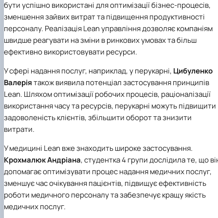
бути успішно використані для оптимізації бізнес-процесів,
зменшення зайвих витрат та підвищення продуктивності
персоналу. Реалізація Lean управління дозволяє компаніям
швидше реагувати на зміни в ринкових умовах та більш
ефективно використовувати ресурси.
У сфері надання послуг, наприклад, у перукарні,
Цибуленко
Валерія
також виявила потенціал застосування принципів
Lean. Шляхом оптимізації робочих процесів, раціоналізації
використання часу та ресурсів, перукарні можуть підвищити
задоволеність клієнтів, збільшити оборот та знизити
витрати.
У медицині Lean вже знаходить широке застосування.
Крохмалюк Андріана
, студентка 4 групи дослідила те, що ві
допомагає оптимізувати процес надання медичних послуг,
зменшує час очікування пацієнтів, підвищує ефективність
роботи медичного персоналу та забезпечує кращу якість
медичних послуг.