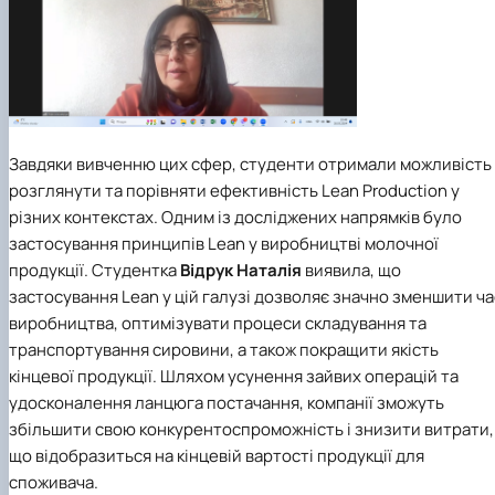
Завдяки вивченню цих сфер, студенти отримали можливість
розглянути та порівняти ефективність Lean Production у
різних контекстах. Одним із досліджених напрямків було
застосування принципів Lean у виробництві молочної
продукції. Студентка
Відрук Наталія
виявила, що
застосування Lean у цій галузі дозволяє значно зменшити ча
виробництва, оптимізувати процеси складування та
транспортування сировини, а також покращити якість
кінцевої продукції. Шляхом усунення зайвих операцій та
удосконалення ланцюга постачання, компанії зможуть
збільшити свою конкурентоспроможність і знизити витрати,
що відобразиться на кінцевій вартості продукції для
споживача.