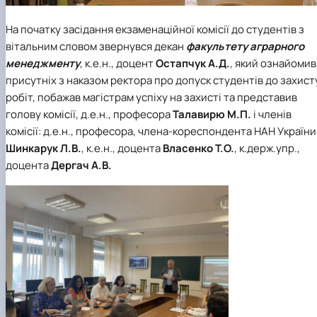
На початку засідання екзаменаційної комісії до студентів з
вітальним словом звернувся декан
факультету аграрного
менеджменту
, к.е.н., доцент
Остапчук А.Д.
, який ознайомив
присутніх з наказом ректора про допуск студентів до захист
робіт, побажав магістрам успіху на захисті та представив
голову комісії, д.е.н., професора
Талавирю М.П.
і членів
комісії: д.е.н., професора, члена-кореспондента НАН України
Шинкарук Л.В.
, к.е.н., доцента
Власенко Т.О.
, к.держ.упр.,
доцента
Дергач А.В.