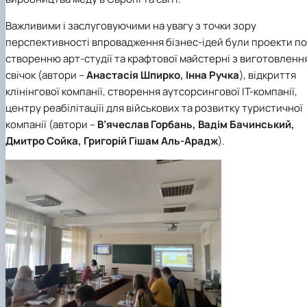
Важливими і заслуговуючими на увагу з точки зору
перспективності впровадження бізнес-ідей були проекти по
створенню арт-студії та крафтової майстерні з виготовленн
свічок (автори –
Анастасія Шпирко, Інна Ручка
), відкриття
клінінгової компанії, створення аутсорсингової ІТ-компанії,
центру реабілітаціїі для військових та розвитку туристичної
компанії (автори –
В’ячеслав Горбань, Вадім Бачинський,
Дмитро Сойка, Григорій Гішам Аль-Арадж
).