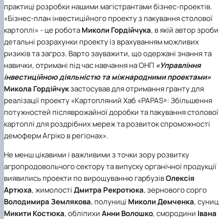
практиці розробки нашими магістрантами бізнес-проектів.
«Бізнес-план інвестиційного проекту з пакування столової
картоплі» - це робота
Миколи Гордійчука
, в якій автор зроб
детальні розрахунки проекту із врахуванням можливих
ризиків та загроз. Варто зауважити, що одержані знання та
навички, отримані під час навчання на ОНП
«Управління
інвестиційною діяльністю та міжнародними проектами»
Микола Гордійчук
застосував для отримання гранту для
реалізації проекту «Картопляний Хаб «PAPAS»: Збільшення
потужностей післяврожайної доробки та пакування столової
картоплі для роздрібних мереж та розвиток спроможності
демоферм Агріко в регіонах».
Не менш цікавими і важливими з точки зору розвитку
агропродовольчого сектору та випуску органічної продукції
виявились проекти по вирощуванню гарбузів
Олексія
Артюха
, жимолості
Дмитра Рекротюка
, зернового сорго
Володимира Землякова
, полуниці
Миколи Демченка
, суниц
Микити Костюка
, обліпихи
Анни Волошко
, смородини
Івана