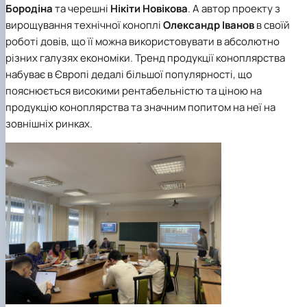
Бородіна
та черешні
Нікіти Новікова
. А автор проекту з
вирощування технічної коноплі
Олександр Іванов
в своїй
роботі довів, що її можна використовувати в абсолютно
різних галузях економіки. Тренд продукції коноплярства
набуває в Європі дедалі більшої популярності, що
пояснюється високими рентабельністю та ціною на
продукцію коноплярства та значним попитом на неї на
зовнішніх ринках.