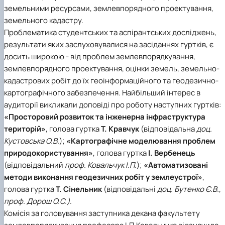
земельними ресурсами, землевпорядного проектування,
земельного кадастру.
Проблематика студентських та аспірантських досліджень,
результати яких заслуховувалися на засіданнях гуртків, є
досить широкою - від проблем землевпорядкування,
землевпорядного проектування, оцінки земель, земельно-
кадастрових робіт до їх геоінформаційного та геодезично-
картографічного забезпечення. Найбільший інтерес в
аудиторії викликали доповіді про роботу наступних гуртків:
«Просторовий розвиток та інженерна інфраструктура
територій»
, голова гуртка
Т. Кравчук
(відповідальна
доц.
Кустовська О.В.
);
«Картографічне моделювання проблем
природокористування»
, голова гуртка
І.
Вербенець
(відповідальний
проф. Ковальчук І.П.
);
«Автоматизовані
методи виконання геодезичних робіт у землеустрої»
,
голова гуртка
Т. Сінельник
(відповідальні
доц. Бутенко Є.В.,
проф. Дорош О.С.)
.
Комісія за головування заступника декана факультету