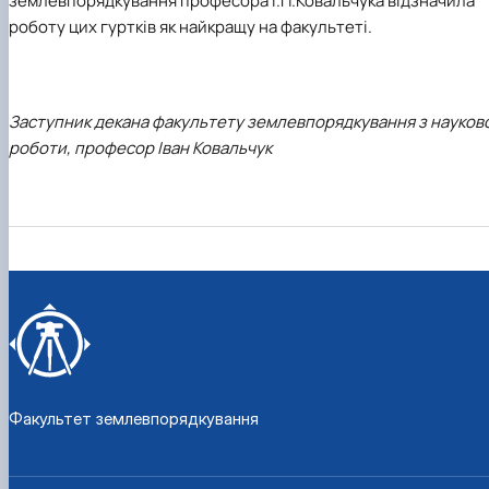
землевпорядкування професора І.П.Ковальчука відзначила
роботу цих гуртків як найкращу на факультеті.
Заступник декана факультету землевпорядкування з науков
роботи, професор Іван Ковальчук
Факультет землевпорядкування