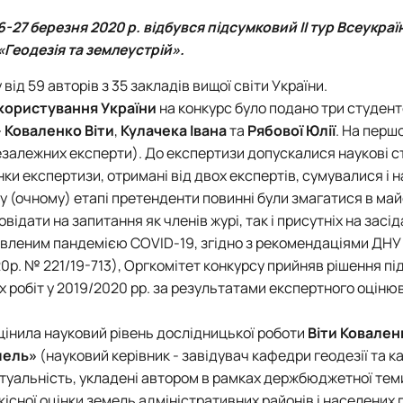
-27 березня 2020 р. відбувся підсумковий II тур Всеукра
«Геодезія та землеустрій».
від 59 авторів з 35 закладів вищої світи України.
окористування України
на конкурс було подано три студент
 Коваленко Віти
,
Кулачека Івана
та
Рябової Юлії
. На перш
езалежних експерти). До експертизи допускалися наукові с
нки експертизи, отримані від двох експертів, сумувалися і на
у (очному) етапі претенденти повинні були змагатися в ма
ідати на запитання як членів журі, так і присутніх на засід
овленим пандемією COVІD-19, згідно з рекомендаціями ДНУ 
20р. № 221/19-713), Оргкомітет конкурсу прийняв рішення пі
 робіт у 2019/2020 рр. за результатами експертного оціню
цінила науковий рівень дослідницької роботи
Віти Ковален
мель»
(науковий керівник - завідувач кафедри геодезії та ка
 актуальність, укладені автором в рамках держбюджетної те
якісної оцінки земель адміністративних районів і населених 