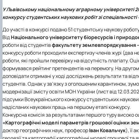
Старостат
Стипендіальний рейтинг
Видатні вчені
Успішні випускники
Проведення відкритих лекцій
У Львівському національному аграрному університеті 26
GeoCampus Hub
Неформальна освіта
конкурсу студентських наукових робіт зі спеціальності 
Акредитація
До участі в конкурсі подано 51 студентську наукову роботу 
Від
Національного університету біоресурсів і природ
роботи від студентів
факультету землевпорядкування –
конкурсу роботи проходили експертизу членів журі (два н
роботи, які пройшли перевірку на відсутність плагіату. Оці
формувався рейтинг претендентів на перемогу. На другом
доповідати отримані у ході досліджень результати та відпов
студентів. Однак у зв’язку з оголошеним карантином, зум
модернізації змісту освіти МОН України (лист від 12.03.20
підсумки Всеукраїнського конкурсу студентських наукових
надісланих наукових праць на першому етапі конкурсу.
Конкурсна комісія за результатами першого туру високо о
«Картографічні моделі параметрів грошової оцінки зе
доктор географічних наук, професор
Іван Ковальчук
), її
геодезії та картографії картографічні моделі грошової та 