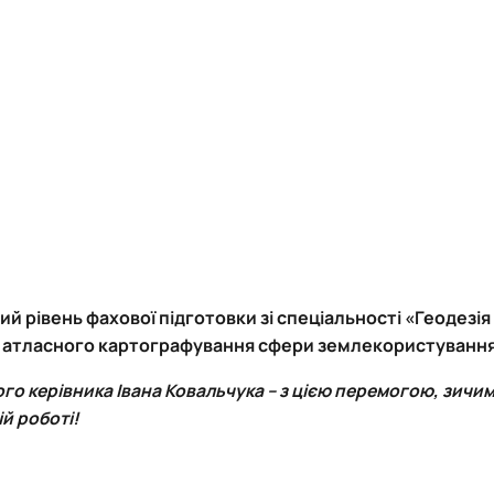
й рівень фахової підготовки зі спеціальності «Геодезія
й атласного картографування сфери землекористування
го керівника Івана Ковальчука – з цією перемогою, зичим
й роботі!