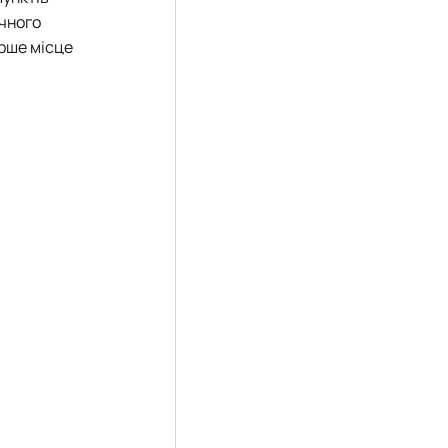
ічного
ерше місце