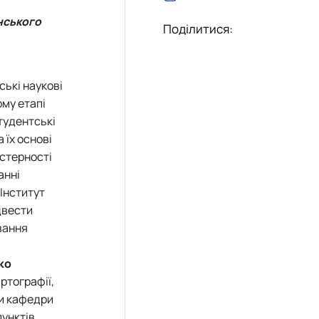
їнського
Поділитися:
ські наукові
ому етапі
тудентські
 їх основі
йстерності
анні
Інститут
двести
вання
ко
ртографії,
ми кафедри
пунктів