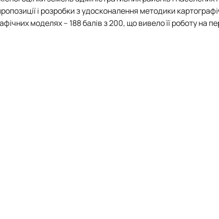
і пропозиції і розробки з удосконалення методики картограф
ічних моделях – 188 балів з 200, що вивело її роботу на п