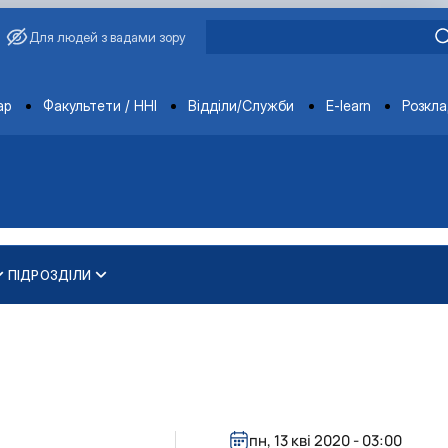
Для людей з вадами зору
ments
ар
Факультети / ННІ
Відділи/Служби
E-learn
Розкл
ПІДРОЗДІЛИ
и
ти
ування та охорони навколишнього середовища"
 освітньо-наукового рівня вищої освіти
пн, 13 кві 2020 - 03:00