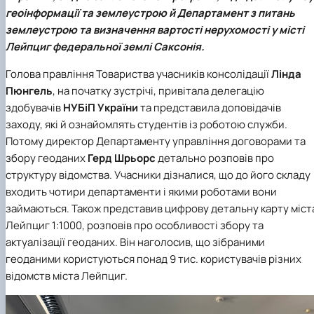
геоінформації та землеустрою й Департамент з питань
землеустрою та визначення вартості нерухомості у місті
Лейпциг федеральної землі Саксонія.
Голова правління
Товариства учасників консолідації
Лінда
Пюнгель
, на початку зустрічі, привітала делегацію
здобувачів
НУБіП України
та представила доповідачів
заходу, які й ознайомлять студентів із роботою служби.
Потому директор
Департаменту управління договорами та
збору геоданих
Герд Шрьорс
детально розповів про
структуру відомства. Учасники дізналися, що до його складу
входить чотири департаменти і якими роботами вони
займаються. Також представив цифрову детальну карту міст
Лейпциг 1:1000, розповів про особливості збору та
актуалізації геоданих. Він наголосив, що зібраними
геоданими користуються понад 9 тис. користувачів різних
відомств міста Лейпциг.