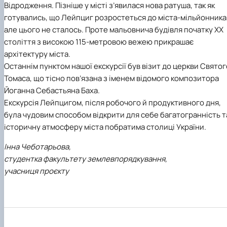
Відродження. Пізніше у місті з’явилася нова ратуша, так як
готувались, що Лейпциг розростеться до міста-мільйонника
але цього не сталось. Проте мальовнича будівля початку ХХ
століття з високою 115-метровою вежею прикрашає
архітектуру міста.
Останнім пунктом нашої екскурсії був візит до церкви Святог
Томаса, що тісно пов’язана з іменем відомого композитора
Йоганна Себастьяна Баха.
Екскурсія Лейпцигом, після робочого й продуктивного дня,
була чудовим способом відкрити для себе багатогранність т
історичну атмосферу міста побратима столиці України.
Інна Чеботарьова,
студентка факультету землевпорядкування,
учасниця проєкту