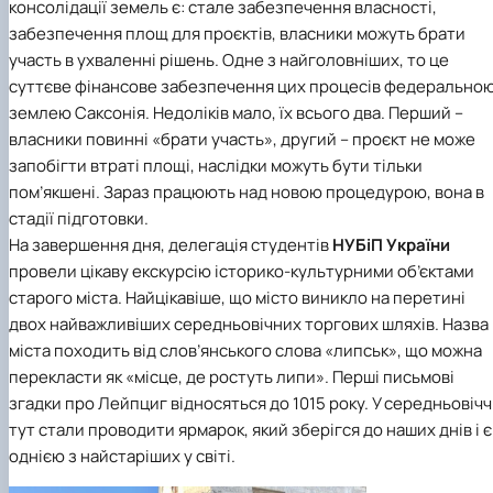
консолідації земель є: стале забезпечення власності,
забезпечення площ для проєктів, власники можуть брати
участь в ухваленні рішень. Одне з найголовніших, то це
суттєве фінансове забезпечення цих процесів федерально
землею Саксонія. Недоліків мало, їх всього два. Перший –
власники повинні «брати участь», другий – проєкт не може
запобігти втраті площі, наслідки можуть бути тільки
пом’якшені. Зараз працюють над новою процедурою, вона в
стадії підготовки.
На завершення дня, делегація студентів
НУБіП України
провели цікаву екскурсію історико-культурними об’єктами
старого міста. Найцікавіше, що місто виникло на перетині
двох найважливіших середньовічних торгових шляхів. Назва
міста походить від слов’янського слова «липськ», що можна
перекласти як «місце, де ростуть липи». Перші письмові
згадки про Лейпциг відносяться до 1015 року. У середньовічч
тут стали проводити ярмарок, який зберігся до наших днів і є
однією з найстаріших у світі.