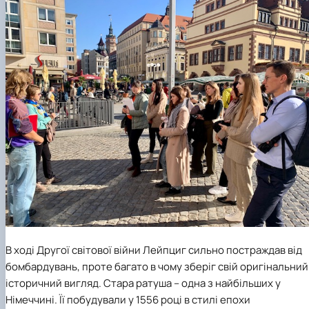
В ході Другої світової війни Лейпциг сильно постраждав від
бомбардувань, проте багато в чому зберіг свій оригінальний
історичний вигляд. Стара ратуша – одна з найбільших у
Німеччині. Її побудували у 1556 році в стилі епохи