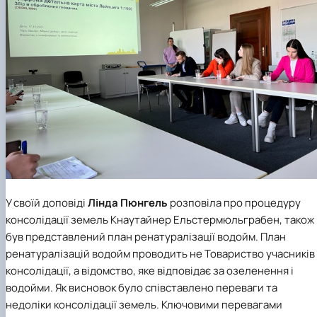
У своїй доповіді
Лінда Пюнгель
розповіла про процедуру
консолідації земель Кнаутайнер Ельстермюльграбен, також
був представлений план ренатуралізації водойм. План
ренатуралізацій водойм проводить не
Товариство учасників
консолідації
, а відомство, яке відповідає за озеленення і
водойми. Як висновок було співставлено переваги та
недоліки консолідації земель. Ключовими перевагами