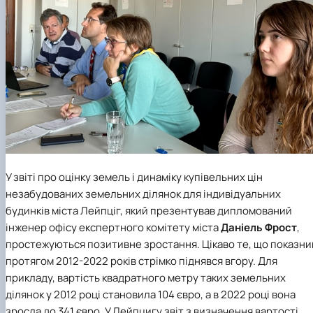
У звіті про оцінку земель і динаміку купівельних цін
незабудованих земельних ділянок для індивідуальних
будинків міста Лейпціг, який презентував дипломований
інженер офісу експертного комітету міста
Даніель Фрост
,
простежуються позитивне зростання. Цікаво те, що показни
протягом 2012-2022 років стрімко піднявся вгору. Для
прикладу, вартість квадратного метру таких земельних
ділянок у 2012 році становила 104 євро, а в 2022 році вона
зросла до 341 євро. У Лейпцигу звіт з визначення вартості