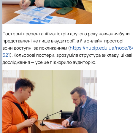
Постерні презентації магістрів другого року навчання були
представлені не лише в аудиторії, а й в онлайн-просторі —
https://nubip.edu.ua/node/6
вони доступні за покликанням (
621
). Кольорові постери, зрозуміла структура викладу, цікаві
дослідження — усе це підкорило аудиторію.