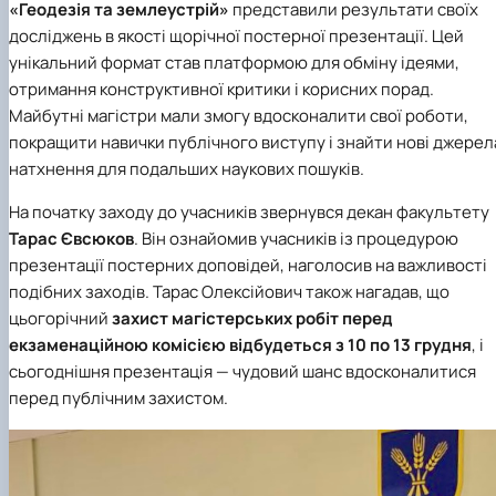
«Геодезія та землеустрій»
представили результати своїх
досліджень в якості щорічної постерної презентації. Цей
унікальний формат став платформою для обміну ідеями,
отримання конструктивної критики і корисних порад.
Майбутні магістри мали змогу вдосконалити свої роботи,
покращити навички публічного виступу і знайти нові джерел
натхнення для подальших наукових пошуків.
На початку заходу до учасників звернувся декан факультету
Тарас Євсюков
. Він ознайомив учасників із процедурою
презентації постерних доповідей, наголосив на важливості
подібних заходів. Тарас Олексійович також нагадав, що
цьогорічний
захист магістерських робіт перед
екзаменаційною комісією відбудеться з 10 по 13 грудня
, і
сьогоднішня презентація — чудовий шанс вдосконалитися
перед публічним захистом.