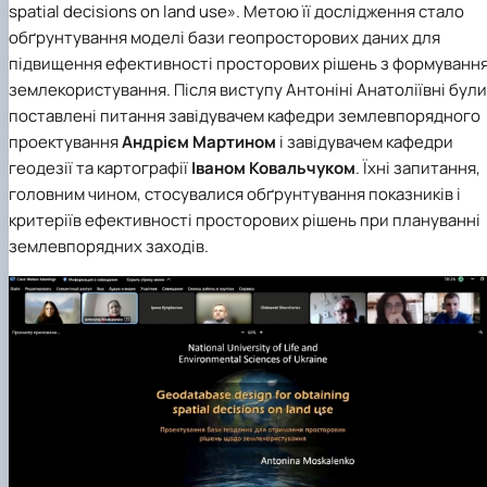
spatial decisions on land use». Метою її дослідження стало
обґрунтування моделі бази геопросторових даних для
підвищення ефективності просторових рішень з формуванн
землекористування. Після виступу Антоніні Анатоліївні були
поставлені питання завідувачем кафедри землевпорядного
проектування
Андрієм Мартином
і завідувачем кафедри
геодезії та картографії
Іваном
Ковальчуком
. Їхні запитання,
головним чином, стосувалися обґрунтування показників і
критеріїв ефективності просторових рішень при плануванні
землевпорядних заходів.