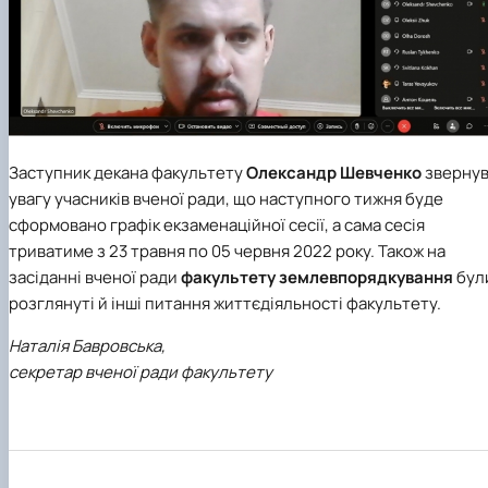
Заступник декана факультету
Олександр Шевченко
зверну
увагу учасників вченої ради, що наступного тижня буде
сформовано графік екзаменаційної сесії, а сама сесія
триватиме
з 23 травня по 05 червня 2022 рок
у
. Також на
засіданні вченої ради
факультету землевпорядкування
бул
розглянуті й інші питання життєдіяльності факультету.
Наталія Бавровська,
секретар вченої ради факультету