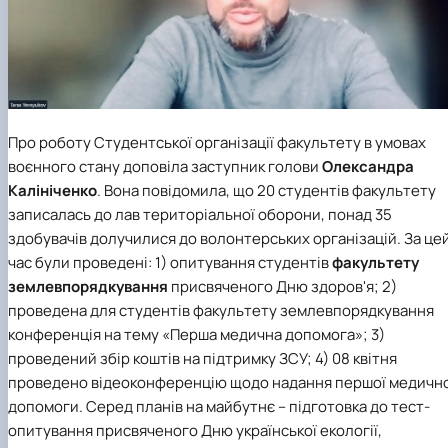
Про роботу
Студентської організації
факультету в умовах
воєнного стану доповіла заступник голови
Олександра
Калініченко
. Вона повідомила, що 20 студентів факультету
записалась до лав територіальної оборони, понад 35
здобувачів долучилися до волонтерських організацій. За це
час були проведені: 1) опитування студентів
факультету
землевпорядкування
присвяченого Дню здоров'я; 2)
проведена для студентів факультету землевпорядкування
конференція на тему «Перша медична допомога»; 3)
проведений збір коштів на підтримку ЗСУ; 4) 08 квітня
проведено відеоконференцію щодо надання першої медично
допомоги. Серед планів на майбутнє – підготовка до тест-
опитування присвяченого Дню української екології,