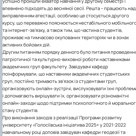
успішно пройшли екватор навчання у другому семестрі і
впевнено підходять до весняної сесії. Решта – працюють над
виправленням атестації, особливо це стосується другого
курсу, що переважно пояснюється нестабільного мобільног
та інтернет-зв’язку, а також тим, що частина студентів,
проживає на тимчасово окупованих територіях чи в зонах
активних бойових дій.
Другим питанням порядку денного було питання проведенн
патріотичної та культурно-виховної роботи наставниками
академічних груп факультету. Завідувачі кафедр
поінформували, що наставники академічних студентських
груп, постійно тримають зв’язок із студентами груп,
організовують онлайн-зустрічі, вислуховувати їхні проблем
і допомагають вирішувати їх, організовувати різноманітні
онлайн-заходи щодо підтримки психологічного й моральног
стану студентів.
Про виконання заходів з реалізації Програми розвитку
університету «Голосіївська ініціатива 2025» у 2021-2022
навчальному році доповів завідувач
кафедри геодезії та