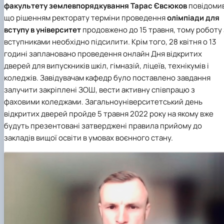
факультету землевпорядкування
Тарас Євсюков
повідоми
що рішенням ректорату терміни проведення
олімпіади для
вступу в університет
продовжено
до 15 травня
, тому роботу 
вступниками необхідно підсилити. Крім того,
28 квітня о 13
годині
заплановано проведення онлайн Дня відкритих
дверей для випускників шкіл, гімназій, ліцеїв, технікумів і
коледжів. Завідувачам кафедр було поставлено завдання
залучити закріплені ЗОШ, вести активну співпрацю з
фаховими коледжами. Загальноуніверситетський день
відкритих дверей пройде
5 травня 2022 року
на якому вже
будуть презентовані затверджені правила прийому до
закладів вищої освіти в умовах воєнного стану.