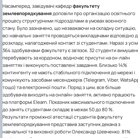
Насамперед, завідувачі кафедр
факультету
землевпорядкування
доповіли про організацію освітнього
процесу структурними підрозділами в умовах воєнного
стану. Було зазначено, що незважаючи на складну ситуацію,
всі навчальні заняття проводяться викладачами відповідно 
розкладу, налагоджений контакт зі студентами. Наразі з усім
364 здобувачами факультету є зв'язок. 32 студенти вимушен
перебувають за кордоном, водночас присутні на он-лайн
заняттях і виконують поставлені завдання. Близько 14%
контингенту не мають стабільного підключення до мережі і
комунікують засобами месенджерів (Telegram, Viber, WatsAp
тощо) та електронної пошти. Поряд з цим, все більше
здобувачів виходять на онлайн-заняття, активно працюють
на платформі Elearn. Показник максимального підключення
до занять студентами складає в межах 50 до 80 %.
Результати проміжної атестації студентів факультету
землевпорядкування представив заступник декана з
навчальної та виховної роботи Олександр Шевченко. 81%