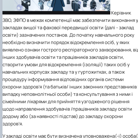
Керівник
ЗВО, ЗФПО в межах компетенції має забезпечити виконання 
закладах вищої та фахової передвищої освіти (далі - заклад
освіти) зазначених постанов. До початку навчального року
необхідно визначити порядок відокремлення осіб, у яких
виявлено ознаки гострого респіраторного захворювання, ві
інших здобувачів освіти та працівників закладів освіти,
створити умови для відокремлення (ізоляції) таких осіб у
навчальних корпусах закладу та у гуртожитках, а також
процедуру інформування відповідних органів системи
охорони здоров’я (та батьків/ інших законних представників 
випадку неповнолітньої особи) та консультування з ними і
сімейними лікарями для прийняття узгодженого рішення
щодо направлення здобувачів /працівників закладу освіти
додому або (за наявності підстав) до закладу охорони
здоров’я.
У закладі освіти має бути визначена уповноважена(-і) особа(