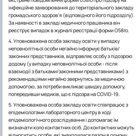
інфекційне захворювання до територіального закладу
громадського здоров’я (відповідного його підрозділу).
За наявності в закладі медичного працівника він
реєструє випадок в журналі реєстрації форми О58/о.
Уповноважена особа закладу освіти у випадку
неповнолітньої особи негайно інформує батьків/
законних представників, відправляє особу з підозрою
додому (у випадку неповнолітньої особи - після
взаємодії з батьками/законними представниками) з
рекомендаціями негайно звернутись за медичною
допомогою, за потреби викликає швидку допомогу,
попередивши медиків, що є підозра на COVID-19.
Уповноважена особа закладу освіти співпрацює з
епідеміологами лабораторного центру в ході
епідеміологічного розслідування і допомагає їм
визначати коло контактних осіб. До контактних можуть
відноситись особи, які знаходилися разом в одному