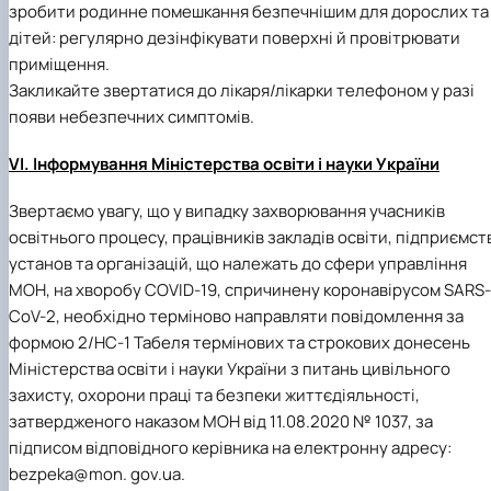
зробити родинне помешкання безпечнішим для дорослих та
дітей: регулярно дезінфікувати поверхні й провітрювати
приміщення.
Закликайте звертатися до лікаря/лікарки телефоном у разі
появи небезпечних симптомів.
VI. Інформування Міністерства освіти і науки України
Звертаємо увагу, що у випадку захворювання учасників
освітнього процесу, працівників закладів освіти, підприємст
установ та організацій, що належать до сфери управління
МОН, на хворобу COVID-19, спричинену коронавірусом SARS-
CoV-2, необхідно терміново направляти повідомлення за
формою 2/НС-1 Табеля термінових та строкових донесень
Міністерства освіти і науки України з питань цивільного
захисту, охорони праці та безпеки життєдіяльності,
затвердженого наказом МОН від 11.08.2020 № 1037, за
підписом відповідного керівника на електронну адресу:
bezpeka@mon. gov.ua.