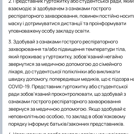
Представник гуртожитку або студентської ради, який
взаємодіє зі здобувачем з ознаками гострого
респіраторного захворювання, повинен постійно носит
маску і дотримуватися дистанції та проінформувати
уповноважену особу закладу освіти.
Здобувай з ознаками гострого респіраторного
захворювання та/або підвищення температури тіла,
який проживає у гуртожитку, зобов’язаний негайно
звернутися за медичною допомогою до сімейного
лікаря, до студентської поліклініки або викликати
швидку допомогу, попередивши медиків, що є підозра н
COVID-19. Представник гуртожитку або студентської
ради зобов’язаний проконтролювати, що здобувай з
ознаками гострого респіраторного захворювання
звернуся за медичною допомогою. Якщо здобувай є
неповнолітньою особою, то заклад в обов’язковому
порядку інформує батьків/законних представників.