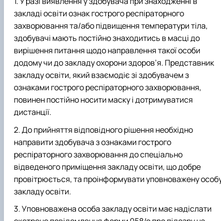
У разі виявлення у здобувача при знаходженні в
закладі освіти ознак гострого респіраторного
захворювання та/або підвищення температури тіла,
здобувачі мають постійно знаходитись в масці до
вирішення питання щодо направлення такої особи
додому чи до закладу охорони здоров’я. Представник
закладу освіти, який взаємодіє зі здобувачем з
ознаками гострого респіраторного захворювання,
повинен постійно носити маску і дотримуватися
дистанції.
До прийняття відповідного рішення необхідно
направити здобувача з ознаками гострого
респіраторного захворювання до спеціально
відведеного приміщення закладу освіти, що добре
провітрюється, та проінформувати уповноважену особ
закладу освіти.
Уповноважена особа закладу освіти має надіслати
екстрене повідомлення форми 058/о про підозру на