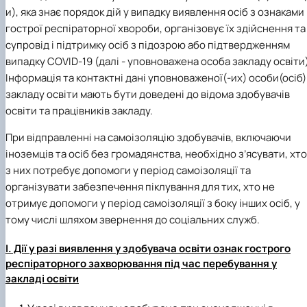
и), яка знає порядок дій у випадку виявлення осіб з ознаками
гострої респіраторної хвороби, організовує їх здійснення та
супровід і підтримку осіб з підозрою або підтвердженням
випадку COVID-19 (далі - уповноважена особа закладу освіти)
Інформація та контактні дані уповноваженої(-их) особи(осіб)
закладу освіти мають бути доведені до відома здобувачів
освіти та працівників закладу.
При відправленні на самоізоляцію здобувачів, включаючи
іноземців та осіб без громадянства, необхідно з’ясувати, хто
з них потребує допомоги у період самоізоляції та
організувати забезпечення піклування для тих, хто не
отримує допомоги у період самоізоляції з боку інших осіб, у
тому числі шляхом звернення до соціальних служб.
І. Дії у разі виявлення у здобувача освіти ознак гострого
респіраторного захворювання під час перебування у
закладі освіти