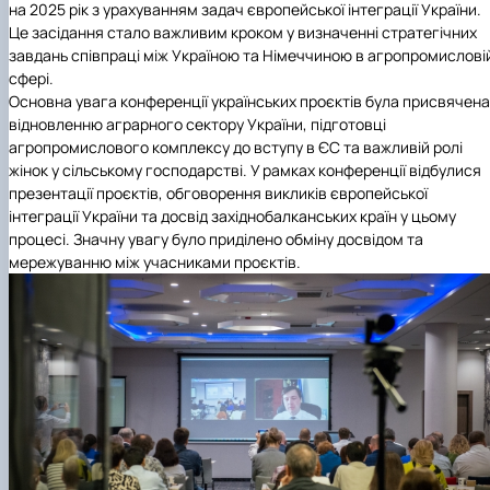
на 2025 рік з урахуванням задач європейської інтеграції України.
Це засідання стало важливим кроком у визначенні стратегічних
завдань співпраці між Україною та Німеччиною в агропромислові
сфері.
Основна увага конференції українських проєктів була присвячена
відновленню аграрного сектору України, підготовці
агропромислового комплексу до вступу в ЄС та важливій ролі
жінок у сільському господарстві. У рамках конференції відбулися
презентації проєктів, обговорення викликів європейської
інтеграції України та досвід західнобалканських країн у цьому
процесі. Значну увагу було приділено обміну досвідом та
мережуванню між учасниками проєктів.