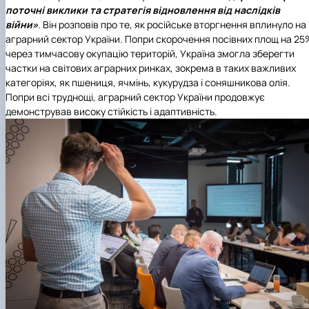
поточні виклики та стратегія відновлення від наслідків
війни»
. Він розповів про те, як російське вторгнення вплинуло на
аграрний сектор України. Попри скорочення посівних площ на 25
через тимчасову окупацію територій, Україна змогла зберегти
частки на світових аграрних ринках, зокрема в таких важливих
категоріях, як пшениця, ячмінь, кукурудза і соняшникова олія.
Попри всі труднощі, аграрний сектор України продовжує
демонстрував високу стійкість і адаптивність.