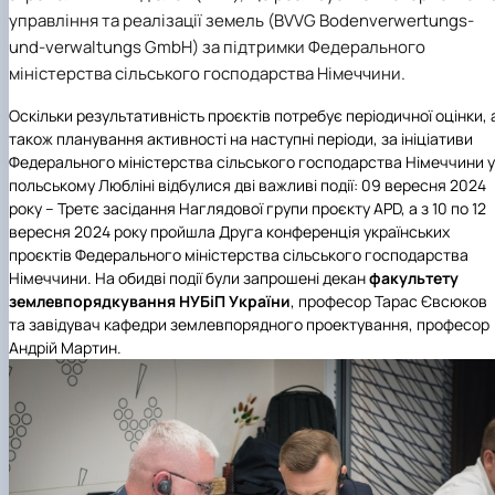
управління та реалізації земель (BVVG Bodenverwertungs-
und-verwaltungs GmbH) за підтримки Федерального
міністерства сільського господарства Німеччини.
Оскільки результативність проєктів потребує періодичної оцінки, 
також планування активності на наступні періоди, за ініціативи
Федерального міністерства сільського господарства Німеччини у
польському Любліні відбулися дві важливі події: 09 вересня 2024
року – Третє засідання Наглядової групи проєкту APD, а з 10 по 12
вересня 2024 року пройшла Друга конференція українських
проєктів Федерального міністерства сільського господарства
Німеччини. На обидві події були запрошені декан
факультету
землевпорядкування
НУБіП України
, професор Тарас Євсюков
та завідувач кафедри землевпорядного проектування, професор
Андрій Мартин.