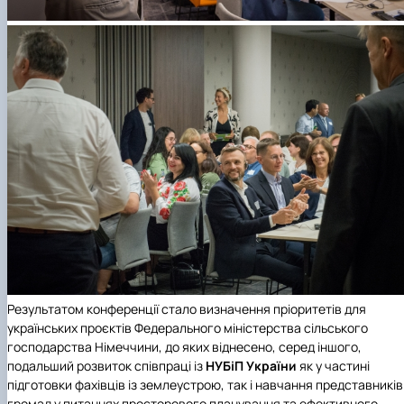
Результатом конференції стало визначення пріоритетів для
українських проєктів Федерального міністерства сільського
господарства Німеччини, до яких віднесено, серед іншого,
подальший розвиток співпраці із
НУБіП України
як у частині
підготовки фахівців із землеустрою, так і навчання представників
громад у питаннях просторового планування та ефективного