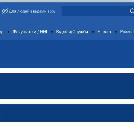
Для людей з вадами зору
ments
ар
Факультети / ННІ
Відділи/Служби
E-learn
Розкл
И
проектами»