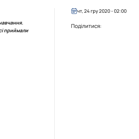
ничій та інноваційній сферах
в (здобувачів) кафедри
чт, 24 гру 2020 - 02:00
 навчання.
Поділитися:
всі приймали