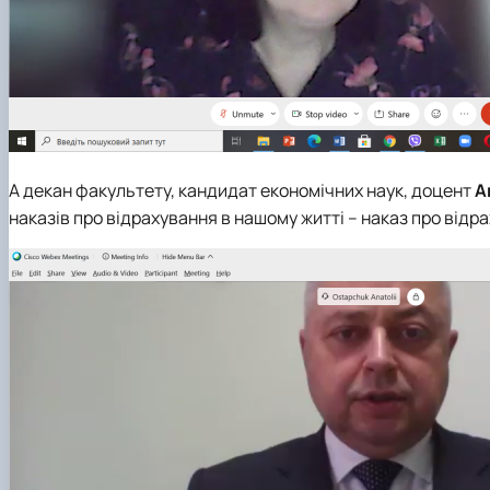
А декан факультету, кандидат економічних наук, доцент
А
наказів про відрахування в нашому житті – наказ про відр