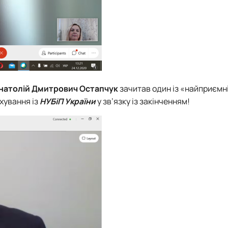
натолій Дмитрович Остапчук
зачитав один із «найприємн
ахування із
НУБіП України
у зв’язку із закінченням!