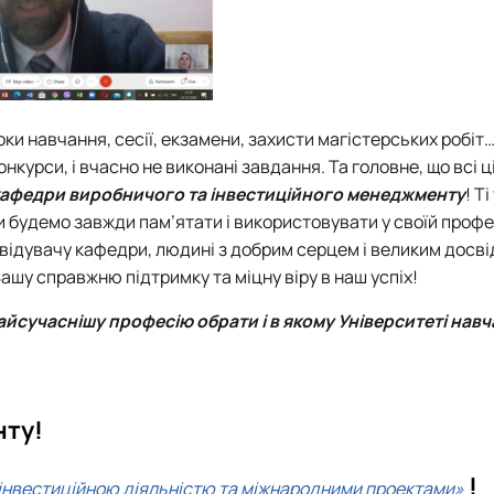
оки навчання, сесії, екзамени, захисти магістерських робіт
 конкурси, і вчасно не виконані завдання. Та головне, що всі ц
афедри виробничого та інвестиційного менеджменту
! Т
ми будемо завжди пам’ятати і використовувати у своїй профе
авідувачу кафедри, людині з добрим серцем і великим досві
ашу справжню підтримку та міцну віру в наш успіх!
найсучаснішу професію обрати і в якому Університеті навч
нту!
!
інвестиційною діяльністю та міжнародними проектами»