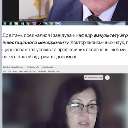
До вітань доєдналися і завідувачі кафедр
факультету аг
інвестиційного менеджменту
, доктор економічних наук
щиро побажала успіхів та професійних досягнень, щоб ми 
нас у всілякій підтримці і допомозі.