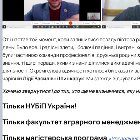
От і настав той момент, коли залишилися позаду півтора р
день! Було все: і радісні злети, і болючі падіння; і виграні
були частиною команди професіоналів, дружньої родини
к
знання, ті щирі поради, якими з нами ділилися викладачі 
діяльності. Окремі слова вдячності хотілося би сказати з
чарівній
Лідії Василівні Шинкарук
. Ми завжди відчували В
Хочемо звернутися і до тих, хто ще не визначився, яку 
Тільки НУБіП України!
Тільки факультет аграрного менеджме
Тільки магістерська програма
«Управління 