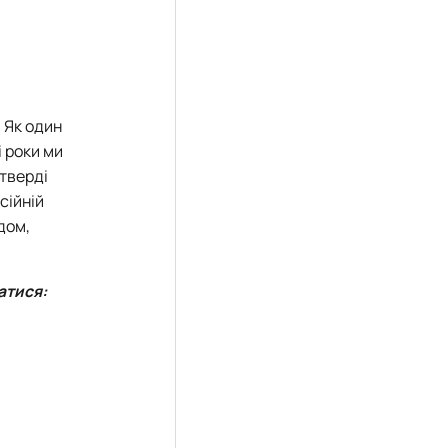
… Як один
і роки ми
і тверді
сійній
дом,
атися: