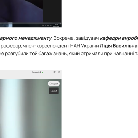
рарного менеджменту
. Зокрема, завідувач
кафедри вироб
, професор, член-кореспондент НАН України
Лідія Василівн
не розгубили той багаж знань, який отримали при навчанні 