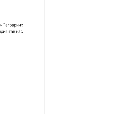
мії аграрних
 привітав нас