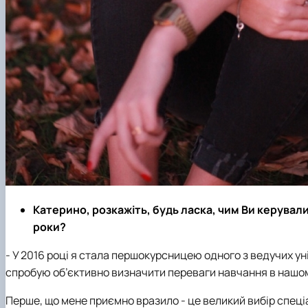
Катерино, розкажіть, будь ласка, чим Ви керувалис
роки?
- У 2016 році я стала першокурсницею одного з ведучих ун
спробую об’єктивно визначити переваги навчання в нашом
Перше, що мене приємно вразило - це великий вибір спеціа