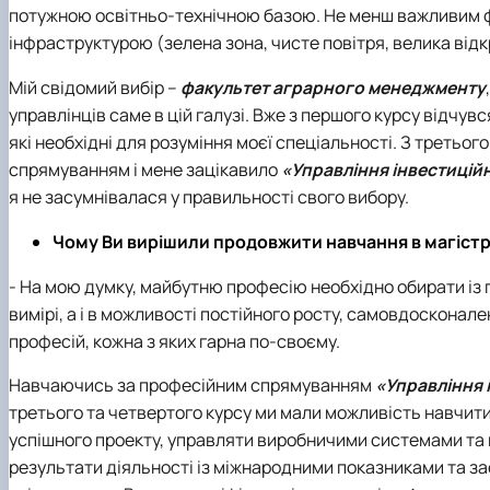
потужною освітньо-технічною базою. Не менш важливим 
інфраструктурою (зелена зона, чисте повітря, велика відк
Мій свідомий вибір –
факультет аграрного менеджменту
управлінців саме в цій галузі. Вже з першого курсу відчув
які необхідні для розуміння моєї спеціальності. З третьо
спрямуванням і мене зацікавило
«Управління інвестицій
я не засумнівалася у правильності свого вибору.
Чому Ви вирішили продовжити навчання в магістрат
- На мою думку, майбутню професію необхідно обирати із п
вимірі, а і в можливості постійного росту, самовдосконале
професій, кожна з яких гарна по-своєму.
Навчаючись за професійним спрямуванням
«Управління 
третього та четвертого курсу ми мали можливість навчит
успішного проекту, управляти виробничими системами та
результати діяльності із міжнародними показниками та за