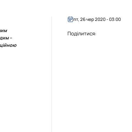
ничій та інноваційній сферах
в (здобувачів) кафедри
пт, 26 чер 2020 - 03:00
шим
Поділитися:
удим
–
иційною