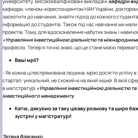
університету. Висококваліфіковані викладачі
кафедри ви
кафедри, членом-кореспондентом НАН України, доктором
заохотити до навчання, знайти підхід до кожного студента,
інформацію до студентів. Також під час навчання ми мали
проектів. Тому, для вдосконалення набутих знань і навич
«Управління інвестиційною діяльністю та міжнародним
професію. Тепер я точно знаю, що це стане моєю переваг
Ваші мрії?
- Як кожна цілеспрямована людина, мрію досягти успіху в ж
стартап, унікальний, не схожий ні на який інший. В якій с
в магістратурі
«Управління інвестиційною діяльністю т
інвестиційного менеджменту
.
Катю, дякуємо за таку цікаву розмову та щиро бажає
зустрічі у магістратурі!
Тетяна Власенко,