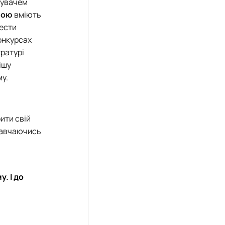
ідувачем
ною
вміють
нести
онкурсах
тратурі
ішу
у.
ити свій
 навчаючись
. І до