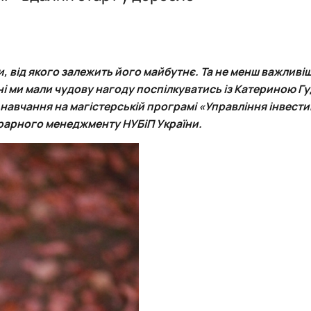
тування
.Слупськ, Польща)
Архів
Співпраця у навчальній, науковій, вироб
Архів подій
Напрями наукових досліджень аспіранті
ення»
ія)
Партнери
Консультаційні послуги, тренінги
Події
и, від якого залежить його майбутнє. Та не менш важливі
Архів Подій
і ми мали чудову нагоду поспілкуватись із
Катериною Г
навчання на магістерській програмі «Управління інвест
рарного менеджменту НУБіП України.