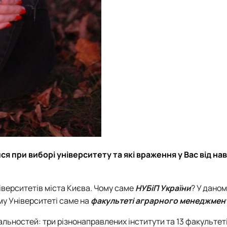
я при виборі університету та які враження у Вас від нав
іверситетів міста Києва. Чому саме
НУБіП України
? У даном
у Університеті саме на
факультеті аграрного менеджмен
льностей: три різнонаправлених інститути та 13 факультеті