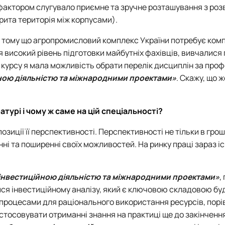
фактором слугувало приємне та зручне розташування з ро
рита територія між корпусами).
, тому що агропромисловий комплекс України потребує ком
ся високий рівень підготовки майбутніх фахівців, вивчалися
го курсу я мала можливість обрати перелік дисциплін за про
ною діяльністю та міжнародними проектами»
. Скажу, що 
урі і чому ж саме на цій спеціальності?
озиції її перспективності. Перспективності не тільки в гро
нні та поширенні своїх можливостей. На ринку праці зараз іс
інвестиційною діяльністю та міжнародними проектами»
,
ися інвестиційному аналізу, який є ключовою складовою бу
 процесами для раціонального використання ресурсів, пор
стосовувати отриманні знання на практиці ще до закінченн