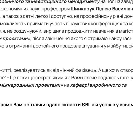
робничого та інвестиційного менеджменту
на чолі із зав
 економічних наук, професором
Шинкарук Лідією Василів
 а також здатні легко і доступно, на професійному рівні до
 можливість приймати участь в наукових конференціях та к
ок я, не роздумуючи, вирішила продовжити навчання в магіс
и проектами»
, після закінчення якого я отримаю найсучасн
ою в отриманні достойного працевлаштування у майбутньом
итті, реалізуватись як відмінний фахівець. А ще хочу створ
фері? – Це поки що секрет, яким я з Вами охоче поділюсь вже
а міжнародними проектами»
на
кафедрі виробничого та
мо Вам не тільки вдало скласти ЄВІ, а й успіхів у всьому