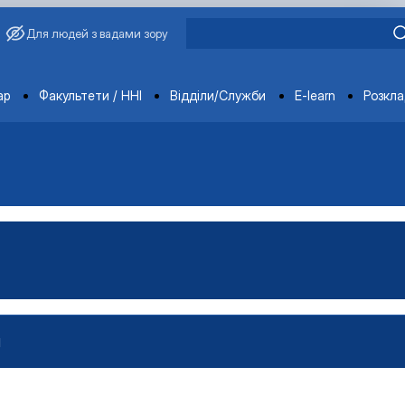
Для людей з вадами зору
ments
ар
Факультети / ННІ
Відділи/Служби
E-learn
Розкл
И
проектами»