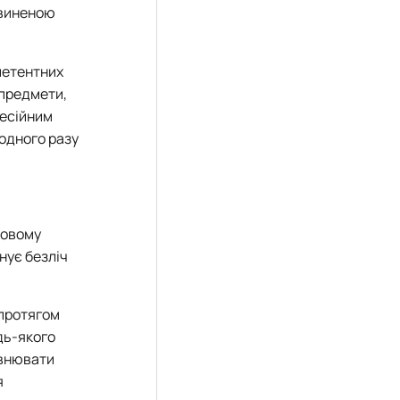
звиненою
петентних
 предмети,
фесійним
жодного разу
шовому
нує безліч
 протягом
дь-якого
івнювати
я