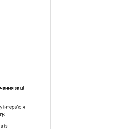
чання за ці
у інтерв'ю я
ту
.
в із