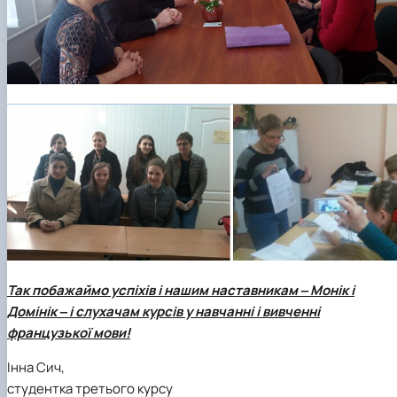
Так побажаймо успіхів і нашим наставникам ‒ Монік і
Домінік ‒ і слухачам курсів у навчанні і вивченні
французької мови!
Інна Сич,
студентка третього курсу