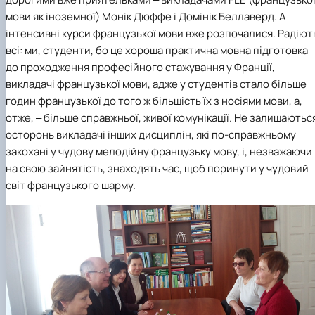
мови як іноземної) Монік Дюффе і Домінік Беллаверд. А
інтенсивні курси французької мови вже розпочалися. Радіют
всі: ми, студенти, бо це хороша практична мовна підготовка
до проходження професійного стажування у Франції,
викладачі французької мови, адже у студентів стало більше
годин французької до того ж більшість їх з носіями мови, а,
отже, ‒ більше справжньої, живої комунікації. Не залишаютьс
осторонь викладачі інших дисциплін, які по-справжньому
закохані у чудову мелодійну французьку мову, і, незважаючи
на свою зайнятість, знаходять час, щоб поринути у чудовий
світ французького шарму.