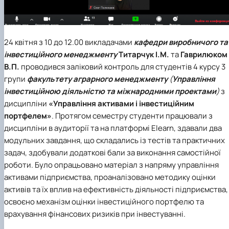
24 квітня з 10 до 12.00 викладачами
кафедри виробничого та
інвестиційного менеджменту
Титарчук І.М.
та
Гаврилюком
В.П.
проводився заліковий контроль для студентів 4 курсу 3
групи
факультету аграрного менеджменту
(
Управління
інвестиційною діяльністю та міжнародними проектами
)
з
дисципліни
«Управління активами і інвестиційним
портфелем»
. Протягом семестру студенти працювали з
дисципліни в аудиторії та на платформі Elearn, здавали два
модульних завдання, що складались із тестів та практичних
задач, здобували додаткові бали за виконання самостійної
роботи. Було опрацьовано матеріал з напряму управління
активами підприємства, проаналізовано методику оцінки
активів та їх вплив на ефективність діяльності підприємства,
освоєно механізм оцінки інвестиційного портфелю та
врахування фінансових ризиків при інвестуванні.