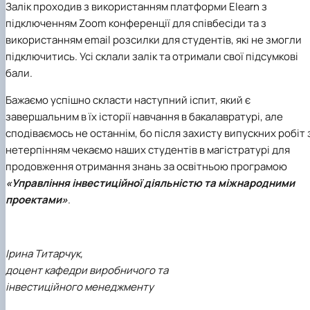
Залік проходив з використанням платформи Elearn з
підключенням Zoom конференції для співбесіди та з
використанням email розсилки для студентів, які не змогли
підключитись. Усі склали залік та отримали свої підсумкові
бали.
Бажаємо успішно скласти наступний іспит, який є
завершальним в їх історії навчання в бакалавратурі, але
сподіваємось не останнім, бо після захисту випускних робіт 
нетерпінням чекаємо наших студентів в магістратурі для
продовження отримання знань за освітньою програмою
«Управління інвестиційної діяльністю та міжнародними
проектами»
.
Ірина Титарчук,
доцент кафедри виробничого та
інвестиційного менеджменту