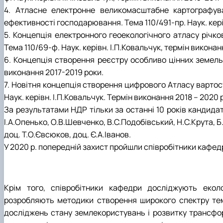
4. Атласне електронне великомасштабне картографува
ефективності господарювання. Тема 110/491-пр. Наук. кері
5. Концепція електронного геоекологічного атласу річк
Тема 110/69-ф. Наук. керівн. І.П.Ковальчук, термін виконан
6. Концепція створення реєстру особливо цінних земель я
виконання 2017-2019 роки.
7. Новітня концепція створення цифрового Атласу вартост
Наук. керівн. І.П.Ковальчук. Термін виконання 2018 – 2020 
За результатами НДР тільки за останні 10 років кандидат
І.А.Опенько, О.В.Шевченко, В.С.Подобівський, Н.С.Крута, 
доц. Т.О.Євсюков, доц. Є.А.Іванов.
У 2020 р. попередній захист пройшли співробітники кафедр
Крім того, співробітники кафедри досліджують еколо
розробляють методики створення широкого спектру тема
досліджень стану землекористувань і розвитку трансфор