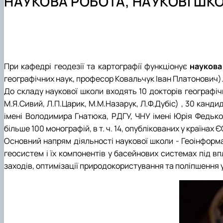
НАУКОВА РОБОТА, НАУКОВІ ШК
Культурно-виховна робота
Навчальні лабораторії (матеріально-технічне забезпеч
Студентський науковий гурток «Геодезія»
Графік проведення консультацій
Моніторинг якості атмосферного повітря
Практичне навчання
Студентський науковий гурток «Топографо-геодезичні
Орієнтовна тематика кваліфікаційних робіт
Студентський науковий гурток «Інженерна геодезія»
При кафедрі геодезії та картографії функціонує
наукова
географічних наук, професор Ковальчук Іван Платонович)
До складу наукової школи входять 10 докторів географічни
М.Я.Сивий, Л.П.Царик, М.М.Назарук, Л.Ф.Дубіс) , 30 канди
імені Володимира Гнатюка, РДГУ, ЧНУ імені Юрія Федько
більше 100 монографій, в т. ч. 14, опублікованих у країнах
Основний напрям діяльності наукової школи - Геоінфор
геосистем і їх компонентів у басейнових системах під 
заходів, оптимізації природокористування та поліпшення 