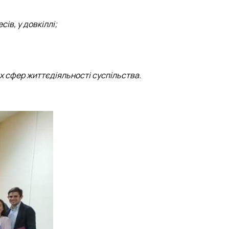
в, у довкіллі;
х сфер життєдіяльності суспільства.