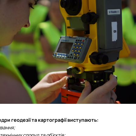
ри геодезії та картографії виступають:
вання;
ехнічних споруд та об’єктів;