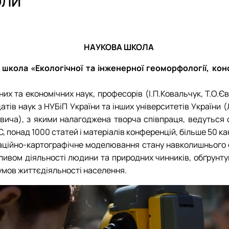
ОЛИ
ення)
Електронне середовище
Відзнаки
Члени наук
Члени наук
План робо
 та картографічні вишукування…
Новини та
План робо
План робо
Звіт
План робо
Звіт
Звіт
Новини та
Звіт
Відзнаки
НАУКОВА ШКОЛА
 школа «Екологічної та інженерної геоморфології, конс
.
х та економічних наук, професорів (І.П.Ковальчук, Т.О.Євс
датів наук з НУБіП України та інших університетів України 
вича), з якими налагоджена творча співпраця, ведуться 
 ЄС, понад 1000 статей і матеріалів конференцій, більше 50 
маційно-картографічне моделювання стану навколишнього
впливом діяльності людини та природних чинників, обґру
умов життєдіяльності населення.