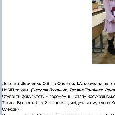
Доценти
Шевченко О.В.
та
Опенько І.А
. керували підго
НУБіП України
(Наталія Лукашик, Тетяна Приймак, Рена
Студенти факультету – переможці ІІ етапу Всеукраїнсько
Тетяна Бронська) та 2 місце в індивідуальному (Анна К
Олексій).