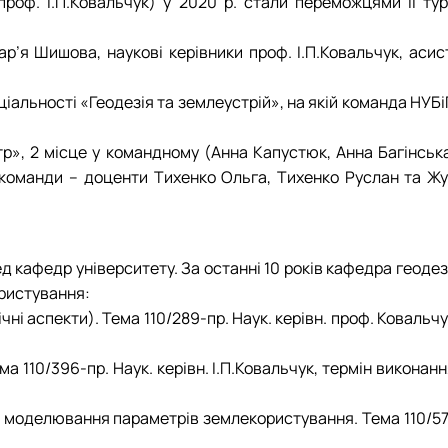
роф. І.П.Ковальчук) у 2020 р. стали переможцями II тур
я Шишова, наукові керівники проф. І.П.Ковальчук, асист
еціальності «Геодезія та землеустрій», на якій команда НУБ
р», 2 місце у командному (Анна Капустюк, Анна Багінська
д команди – доценти Тихенко Ольга, Тихенко Руслан та Жу
д кафедр університету. За останні 10 років кафедра геодез
ористування:
і аспекти). Тема 110/289-пр. Наук. керівн. проф. Ковальч
а 110/396-пр. Наук. керівн. І.П.Ковальчук, термін виконан
о моделювання параметрів землекористування. Тема 110/57