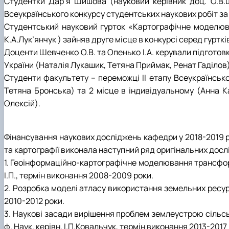
Студентки Дар’я Шишова (науковий керівник доц. О.В.Ш
Всеукраїнського конкурсу студентських наукових робіт за 
Студентський науковий гурток «Картографічне моделюва
К.А.Лук’янчук ) зайняв друге місце в конкурсі серед гуртк
Доценти Шевченко О.В. та Опенько І.А. керували підготовк
України (Наталія Лукашик, Тетяна Приймак, Ренат Гаділов)
Студенти факультету – переможці ІІ етапу Всеукраїнсько
Тетяна Бронська) та 2 місце в індивідуальному (Анна К
Олексій).
Фінансування наукових досліджень кафедри у 2018-2019 ро
та картографії виконала наступний ряд оригінальних дос
1. Геоінформаційно-картографічне моделювання трансформа
І.П., термін виконання 2008-2009 роки.
2. Розробка моделі атласу використання земельних ресурсі
2010-2012 роки.
3. Наукові засади вирішення проблем землеустрою сільс
ф. Наук. керівн. І.П.Ковальчук, термін виконання 2013-2017