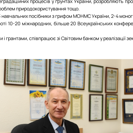
градаційних процесів у ґрунтах України, розробляють пр
проблем природокористування тощо.
навчальних посібники з грифом МОНМС України, 2-4 моногра
оті 10-20 міжнародних, більше 20 Всеукраїнських конфере
 грантами, співпрацює зі Світовим банком у реалізації зем