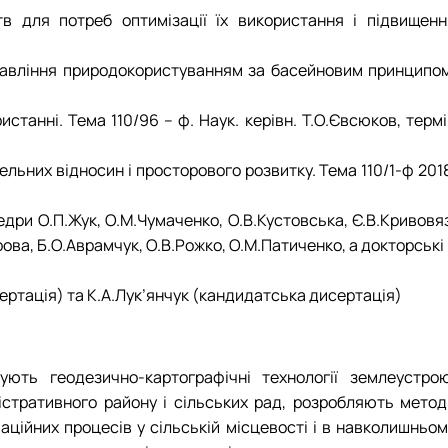
в для потреб оптимізації їх використання і підвищенн
правління природокористуванням за басейновим принципом
танні. Тема 110/96 – ф. Наук. керівн. Т.О.Євсюков, термі
льних відносин і просторового розвитку. Тема 110/1-ф 201
едри О.П.Жук, О.М.Чумаченко, О.В.Кустовська, Є.В.Кривовя
ова, Б.О.Аврамчук, О.В.Рожко, О.М.Патиченко, а докторські
сертація) та К.А.Лук’янчук (кандидатська дисертація)
ують геодезично-картографічні технології землеустрою
стративного району і сільських рад, розробляють метод
ційних процесів у сільській місцевості і в навколишньом