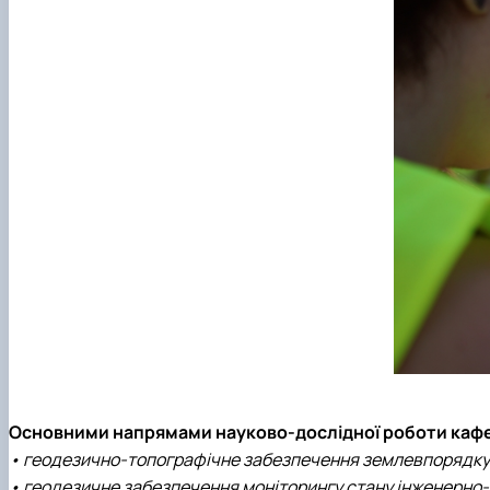
Основними напрямами науково-дослідної роботи кафед
• геодезично-топографічне забезпечення землевпорядку
• геодезичне забезпечення моніторингу стану інженерно-т