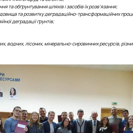
я та обґрунтування шляхів і засобів їх розв’язання;
овища та розвитку деградаційно-трансформаційних процесі
йної деградації ґрунтів;
х, водних, лісоних, мінерально-сировинних ресурсів, різни