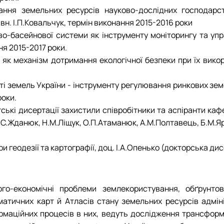
ння земельних ресурсів науково-дослідних господарст
вн. І.П.Ковальчук, термін виконання 2015-2016 роки
ово-басейнової системи як інструменту моніторингу та у
ня 2015-2017 роки.
к механізм дотримання екологічної безпеки при їх викорис
і земель України - інструменту регулювання ринкових земе
роки.
ські дисертації захистили співробітники та аспіранти каф
Б.С.Жданюк, Н.М.Ліщук, О.П.Атаманюк, А.М.Полтавець, Б.М.Яр
и геодезії та картографії, доц. І.А.Опенько (докторська ди
го-економічні проблеми землекористування, обґрунтов
тичних карт й Атласів стану земельних ресурсів адміні
маційних процесів в них, ведуть дослідження трансформа