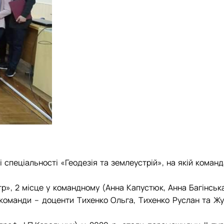
зі спеціальності «Геодезія та землеустрій», на якій коман
р», 2 місце у командному (Анна Капустюк, Анна Багінська
д команди – доценти Тихенко Ольга, Тихенко Руслан та Жу