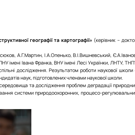
ового гуртка
ового гуртка
ти
 оголошення
ти
ти
ти
 оголошення
труктивної географії та картографії»
(керівник – докто
юков, А.Г.Мартин, І.А.Опенько, В.І.Вишневський, Є.А.Івано
(ЛНУ імені Івана Франка, ВНУ імені Лесі Українки, ЛНТУ, ТН
спільні дослідження. Результатом роботи наукової школи 
кандидатів наук, підготовлених членами наукової школи.
 середовища та дослідження проблем деградації природни
нтування системи природоохоронних, процесо-регулювальни