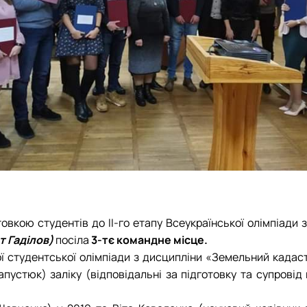
товкою студентів до ІІ-го етапу Всеукраїнської олімпіади 
т Гаділов)
посіла
3-тє командне місце.
ї студентської олімпіади з дисципліни «Земельний кадаст
апустюк) заліку (відповідальні за підготовку та супрові