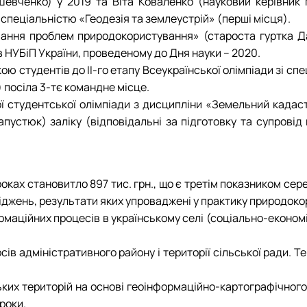
евченко) у 2019 та Віта Коваленко (науковий керівник п
спеціальністю «Геодезія та землеустрій» (перші місця).
ння проблем природокористування» (староста гуртка Дар’
ів НУБіП України, проведеному до Дня науки – 2020.
ою студентів до ІІ-го етапу Всеукраїнської олімпіади зі сп
 посіла 3-тє командне місце.
ї студентської олімпіади з дисципліни «Земельний кадаст
апустюк) заліку (відповідальні за підготовку та супрові
ках становитло 897 тис. грн., що є третім показником сере
ліджень, результати яких упроваджені у практику природок
ційних процесів в українському селі (соціально-економічн
в адміністративного району і території сільської ради. Тем
ьких територій на основі геоінформаційно-картографічног
 роки.