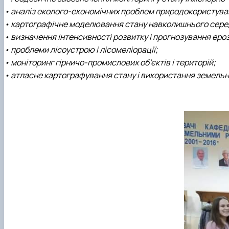
• аналіз еколого-економічних проблем природокористуванн
• картографічне моделювання стану навколишнього серед
• визначення інтенсивності розвитку і прогнозування ерозі
• проблеми лісоустрою і лісомеліорації;
• моніторинг гірничо-промислових об’єктів і територій;
• атласне картографування стану і використання земельни