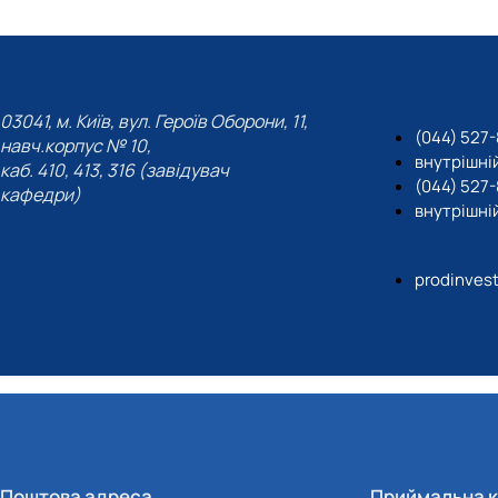
03041, м. Київ, вул. Героїв Оборони, 11,
(044) 527-
навч.корпус № 10,
внутрішній
каб. 410, 413, 316 (завідувач
(044) 527
кафедри)
внутрішній
prodinves
Поштова адреса
Приймальна к