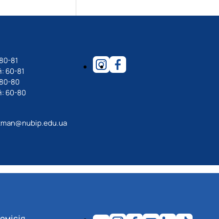
80-81
: 60-81
-80-80
: 60-80
tman@nubip.edu.ua
омісія