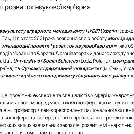
тування
.Слупськ, Польща)
Архів
Співпраця у навчальній, науковій, вироб
Архів подій
Напрями наукових досліджень аспіранті
 і розвиток наукової кар‘єри»
ення»
ія)
Партнери
Консультаційні послуги, тренінги
Події
факультету аграрного менеджменту НУБіП України
завжд
Архів Подій
ю. Так, 11 лютого 2021 року розпочне свою роботу
Міжнародн
: міжнародні проекти і розвиток наукової кар‘єри»
, яка о
кладів України та Європи. Організаторами даного заходу в
akia),
University of Social Sciences
(Lodz, Poland),
Централ
країна) та
Сумський державний університет
(м. Суми, Укра
та інвестиційного менеджменту Національного універси
ів, провідних експертів та спеціалістів у сфері міжнародн
італьним словом перед учасниками конференції виступить з
 д.е.н., професор, член-кореспондент Національної академії
боти конференції зосереджені на проблемах і перспективах
аїнських вищих навчальних закладів, розвитку міжнародних
управління командами проектів тощо.