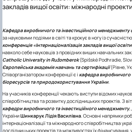
Склад кафедри
Навчально-наукова лабораторія інвестиційного проек
Робочі програми, силабуси, ЕНК
Програма подвійних дипломів (Поморська академія, м
Тематика бакалаврських та магістерських робіт
Архів подій
закладів вищої освіти: міжнародні проекти
Відповідальні за інформаційне наповнення сторінки
Студентський науковий гурток «Менеджмент і сьогод
Навчально-методична робота
Програма подвійних дипломів (Університет Foggia, Італ
Практичне навчання
Здобутки кафедри
Аспірантура
English speaking MSc Program
Податкова знижка на навчання
Фотогалерея
Кафедра виробничого та інвестиційного менеджменту 
за науковими подіями в світі та крокує в ногу із сучасніст
конференція «Інтернаціоналізація закладів вищої освіти
навколо себе науковців з провідних вищих навчальних за
Сatholic University in Ružomberok
(Spišské Podhradie, Slov
Європейська академія навчань та сертифікації
(Рівне, У
Співорганізатором конференції є і
кафедра виробничого 
біоресурсів та природокористування України
.
На учасників конференції чекають виступи відомих науковц
співробітництва та розвитку дослідницьких проектів. З в
кафедри виробничого та інвестиційного менеджменту
,
України
Шинкарук Лідія Василівна
. Основні напрямки ро
інтернаціоналізації та міжнародного співробітництва укр
дослідницьких проектів та можливостях їх фінансування, 