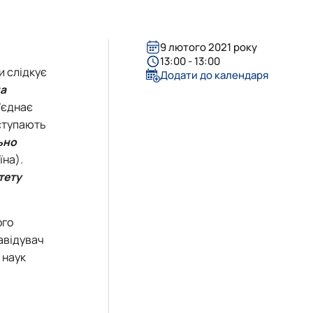
ничій та інноваційній сферах
в (здобувачів) кафедри
9 лютого 2021 року
13:00 - 13:00
и слідкує
Додати до календаря
а
б’єднає
иступають
ьно
їна).
тету
ого
авідувач
 наук