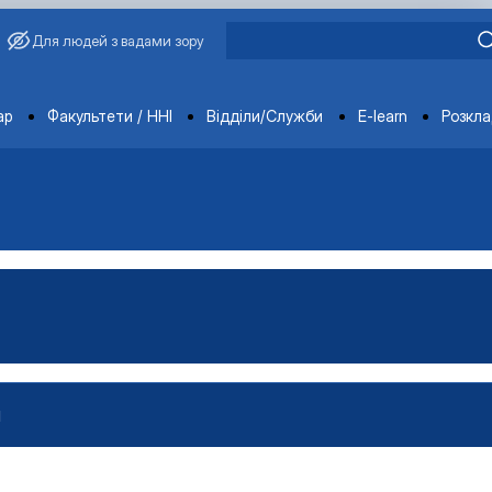
Для людей з вадами зору
ments
ар
Факультети / ННІ
Відділи/Служби
E-learn
Розкл
И
проектами»