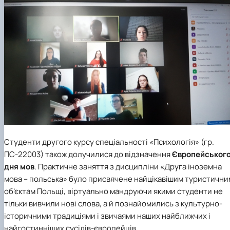
Студенти другого курсу
спеціальності «Психологія»
(гр.
ПС-22003) також долучилися до відзначення
Європейськог
дня мов
. Практичне заняття з дисципліни «Друга іноземна
мова – польська» було присвячене найцікавішим туристични
об’єктам Польщі, віртуально мандруючи якими студенти не
тільки вивчили нові слова, а й познайомились з культурно-
історичними традиціями і звичаями наших найближчих і
найгостинніших сусідів-європейців.