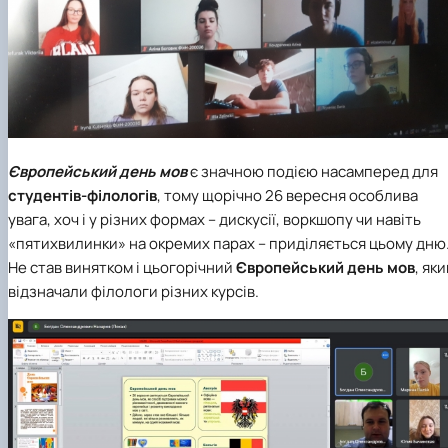
Європейський день мов
є значною подією насамперед для
студентів-філологів
, тому щорічно 26 вересня особлива
увага, хоч і у різних формах – дискусії, воркшопу чи навіть
«пятихвилинки» на окремих парах – приділяється цьому дню
Не став винятком і цьогорічний
Європейський день мов
, як
відзначали філологи різних курсів.