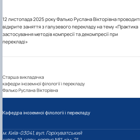
12 листопада 2025 року Фалько Руслана Вікторівна проводит
відкрите заняття з галузевого перекладу на тему «Практика
застосування методів компресії та декомпресії при
перекладі»
Старша викладачка
кафедри іноземної філології і перекладу
Фалько Руслана Вікторівна
Кафедра іноземної філології і перекладу
м. Київ-03041, вул. Горіхуватський
шлях, 19, навч. корпус №1, кім. 21.