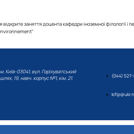
Mes Découvertes
Робочі програми, силабуси, ЕНК
Робочі програми, силабуси, ЕНК
Робочі програми, силабуси, ЕНК
Робочі програми, силабуси, ЕНК
Explorer
Юний поліглот
ться відкрите заняття доцента кафедри іноземної філології і 
l'environnement"
м. Київ-03041, вул. Горіхуватський
(044) 527
шлях, 19, навч. корпус №1, кім. 21.
kifip@ukr.