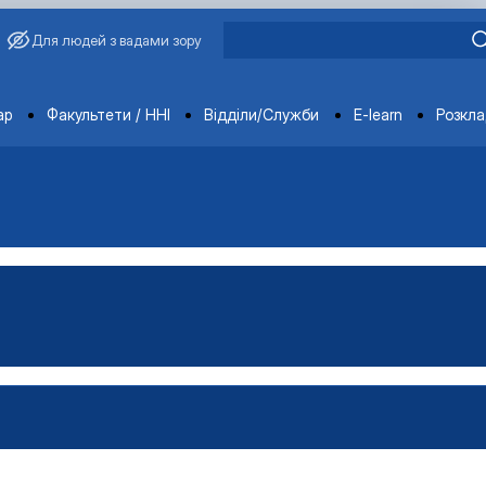
Для людей з вадами зору
ments
ар
Факультети / ННІ
Відділи/Служби
E-learn
Розкл