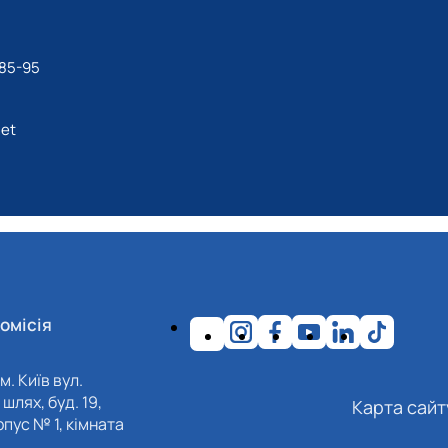
-85-95
net
омісія
м. Київ вул.
шлях, буд. 19,
Карта сайт
пус № 1, кімната