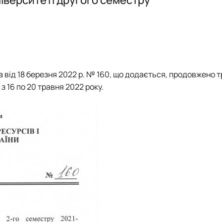
Mes Découvertes
Робочі програми, силабуси, ЕНК
Робочі програми, силабуси, ЕНК
Робочі програми, силабуси, ЕНК
Робочі програми, силабуси, ЕНК
Explorer
Юний поліглот
а від 18 березня 2022 р. № 160, що додається, продовжено 
 16 по 20 травня 2022 року.