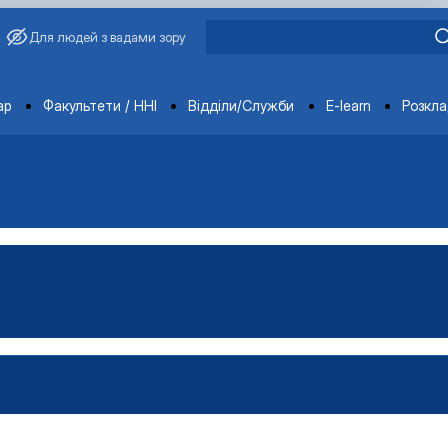
Для людей з вадами зору
ments
ар
Факультети / ННІ
Відділи/Служби
E-learn
Розкл