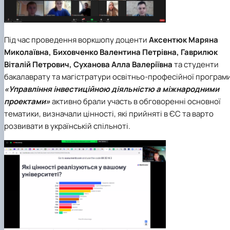
Під час проведення воркшопу доценти
Аксентюк Маряна
Миколаївна, Биховченко Валентина Петрівна, Гаврилюк
Віталій Петрович, Суханова Алла Валеріївна
та студенти
бакалаврату та магістратури освітньо-професійної програм
«Управління інвестиційною діяльністю а міжнародними
проектами»
активно брали участь в обговоренні основної
тематики, визначали цінності, які прийняті в ЄС та варто
розвивати в українській спільноті.