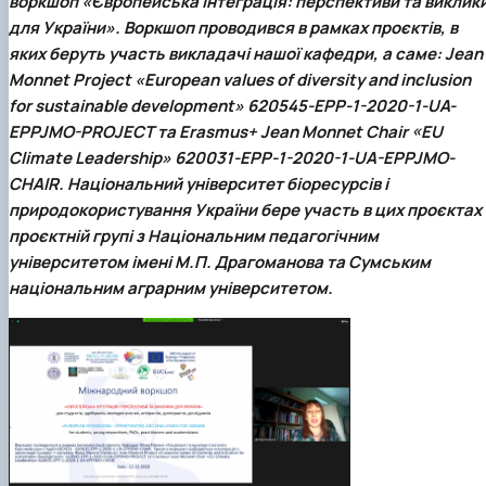
воркшоп «Європейська інтеграція: перспективи та виклик
для України». Воркшоп проводився в рамках проєктів, в
яких беруть участь викладачі нашої кафедри, а саме: Jean
Monnet Project «European values of diversity and inclusion
for sustainable development» 620545-EPP-1-2020-1-UA-
EPPJMO-PROJECT та Erasmus+ Jean Monnet Chair «EU
Climate Leadership» 620031-EPP-1-2020-1-UA-EPPJMO-
CHAIR. Національний університет біоресурсів і
природокористування України бере участь в цих проєктах 
проєктній групі з Національним педагогічним
університетом імені М.П. Драгоманова та Сумським
національним аграрним університетом.