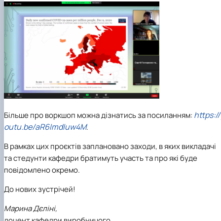
https://
Більше про воркшоп можна дізнатись за посиланням:
outu.be/aR6ImdIuw4M
.
В рамках цих проєктів заплановано заходи, в яких викладачі
та стедунти кафедри братимуть участь та про які буде
повідомлено окремо.
До нових зустрічей!
Марина Дєліні,
доцент кафедри виробничого