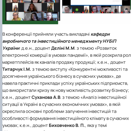
В конференції прийняли участь викладачі
кафедри
виробничого та інвестиційного менеджменту НУБіП
України
: д.е.н., доцент
Дєліні М.М
. з темою «Розвиток
електронної комерції в умовах пандемії», в якій розкрила ро
маркетплейсів як каналів продажу продукції; к.е.н., доцент
Титарчук І.М.
з темою виступу «Конкурентні можливості та
досягнення українського бізнесу в сучасних умовах», де
навела практичні приклади успіху українських підприємств,
що використали кризу як нову можливість розвитку бізнесу;
к.е.н., доцент
Суханова А.В
. з темою «Аналіз інвестиційної
ситуації в Україні в сучасних економічних умовах», в якій
окреслила основні проблеми залучення інвестицій та
особливості формування інвестиційного клімату в сучасних
умовах; к.е.н., доцент
Биховченко В. П.
, яка у темі