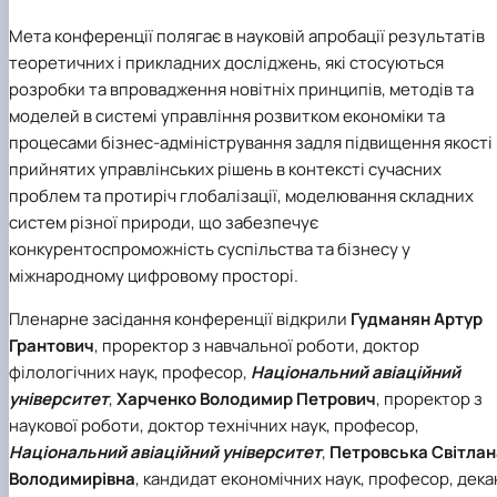
Мета конференції полягає в науковій апробації результатів
теоретичних і прикладних досліджень, які стосуються
розробки та впровадження новітніх принципів, методів та
моделей в системі управління розвитком економіки та
процесами бізнес-адміністрування задля підвищення якості
прийнятих управлінських рішень в контексті сучасних
проблем та протиріч глобалізації, моделювання складних
систем різної природи, що забезпечує
конкурентоспроможність суспільства та бізнесу у
міжнародному цифровому просторі.
Пленарне засідання конференції відкрили
Гудманян Артур
Грантович
, проректор з навчальної роботи, доктор
філологічних наук, професор,
Національний авіаційний
університет
,
Харченко Володимир Петрович
, проректор з
наукової роботи, доктор технічних наук, професор,
Національний авіаційний університет
,
Петровська Світлан
Володимирівна
, кандидат економічних наук, професор, дека