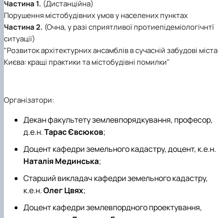
Частина 1.
(Дистанційна)
Порушення містобудівних умов у населених пунктах
Частина 2.
(Очна, у разі сприятливої протиепідеміологічнтї
ситуації)
"Розвиток архітектурних ансамблів в сучасній забудові міста
Києва: кращі практики та містобудівні помилки"
Організатори:
Декан факультету землевпорядкування, професор,
д.е.н.
Тарас Євсюков
;
Доцент кафедри земельного кадастру, доцент, к.е.н.
Наталія Мединська
;
Старший викладач кафедри земельного кадастру,
к.е.н.
Олег Цвях
;
Доцент кафедри землевпордного проектування,