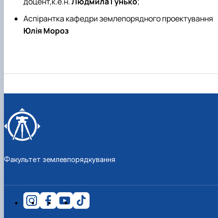
доцент,к.е.н.
Людмила Гунько
;
Аспірантка кафедри землепорядного проектування
Юлія Мороз
Факультет землевпорядкування