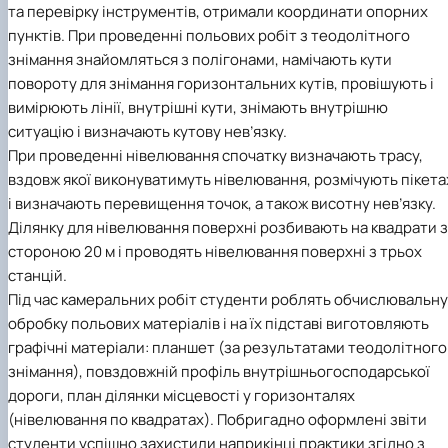
та перевірку інструментів, отримали координати опорних
пунктів. При проведенні польових робіт з теодолітного
знімання знайомляться з полігонами, намічають кути
повороту для знімання горизонтальних кутів, провішують і
вимірюють лінії, внутрішні кути, знімають внутрішню
ситуацію і визначають кутову нев’язку.
При проведенні нівелювання спочатку визначають трасу,
вздовж якої виконуватимуть нівелювання, розмічують пікет
і визначають перевищення точок, а також висотну нев’язку.
Ділянку для нівелювання поверхні розбивають на квадрати з
стороною 20 м і проводять нівелювання поверхні з трьох
станцій.
Під час камеральних робіт студенти роблять обчислювальну
обробку польових матеріалів і на їх підставі виготовляють
графічні матеріали: планшет (за результатами теодолітного
знімання), повздовжній профіль внутрішньогосподарської
дороги, план ділянки місцевості у горизонталях
(нівелювання по квадратах). Побригадно оформлені звіти
студенти успішно захистили наприкінці практики згідно з