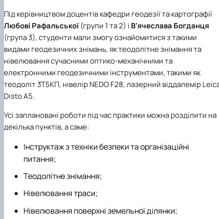
Під керівництвом доцентів
кафедри геодезії та картографії
Любові Рафальської
(групи 1 та 2) і
В’ячеслава Богданця
(група 3), студенти мали змогу ознайомитися з такими
видами геодезичних знімань, як теодолітне зніман
ня та
нівелювання сучасними оптико-механічними та
електронними геодезичними інструментами, такими як
теодоліт 3Т5КП, нівелір NEDO F28, лазерний віддалемір Leic
Disto A5.
Усі заплановані роботи під час практики можна розділити на
декілька пунктів, а саме:
Інструктаж з техніки безпеки та організаційні
питання;
Теодолітне знімання;
Нівелювання траси;
Нівелювання поверхні земельної ділянки;