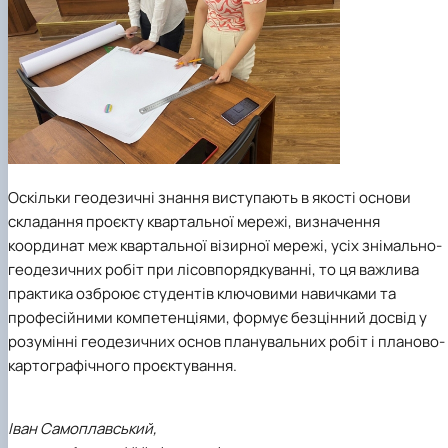
Оскільки геодезичні знання виступають в якості основи
складання проєкту квартальної мережі, визначення
координат меж квартальної візирної мережі, усіх знімально-
геодезичних робіт при лісовпорядкуванні, то ця важлива
практика озброює студентів ключовими навичками та
професійними компетенціями, формує безцінний досвід у
розумінні геодезичних основ планувальних робіт і планово-
картографічного проєктування.
Іван Самоплавський,