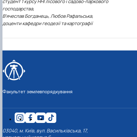
студент 1 курсу ННІ лісового і садово-паркового
господарства,
В’ячеслав Богданець, Любов Рафальська,
доценти кафедри геодезії та картографії
Факультет землевпорядкування
03040, м. Київ, вул. Васильківська, 17,