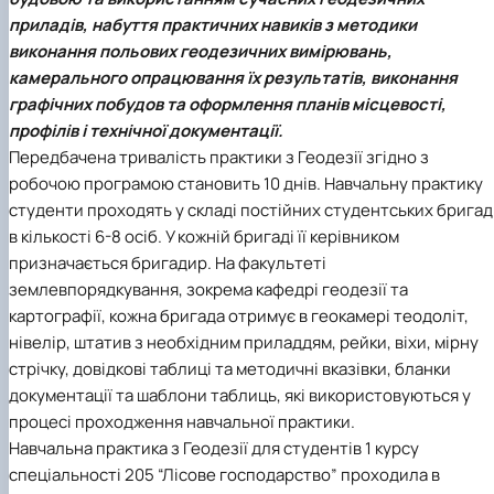
приладів, набуття практичних навиків з методики
виконання польових геодезичних вимірювань,
камерального опрацювання їх результатів, виконання
графічних побудов та оформлення планів місцевості,
профілів і технічної документації.
Передбачена тривалість практики з
Геодезії
згідно з
робочою програмою становить 10 днів. Навчальну практику
студенти проходять у складі постійних студентських бригад
в кількості 6-8 осіб. У кожній бригаді її керівником
призначається бригадир. На факультеті
землевпорядкування, зокрема кафедрі геодезії та
картографії, кожна бригада отримує в геокамері теодоліт,
нівелір, штатив з необхідним приладдям, рейки, віхи, мірну
стрічку, довідкові таблиці та методичні вказівки, бланки
документації та шаблони таблиць, які використовуються у
процесі проходження навчальної практики.
Навчальна практика з
Геодезії
для студентів 1 курсу
спеціальності
205 “Лісове господарство”
проходила в