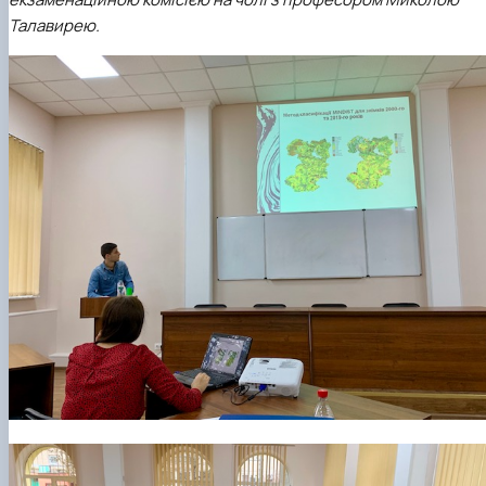
Талавирею
.