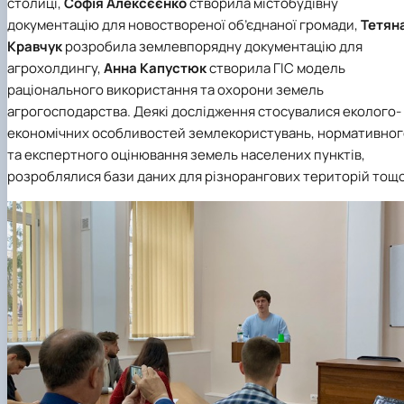
столиці,
Софія Алексєєнко
створила містобудівну
документацію для новоствореної об’єднаної громади,
Тетян
Кравчук
розробила землевпорядну документацію для
агрохолдингу,
Анна Капустюк
створила ГІС модель
раціонального використання та охорони земель
агрогосподарства. Деякі дослідження стосувалися еколого-
економічних особливостей землекористувань, нормативног
та експертного оцінювання земель населених пунктів,
розроблялися бази даних для різнорангових територій тощо